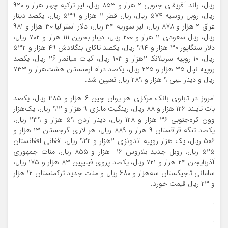
ریال، راند آفریقای جنوبی ۲ هزار و ۸۵۳ ریال، لیر ترکیه چهار هزار و ۹۲۰
ریال، روبل روسیه ۵۷۴ ریال، ریال قطر ۱۱ هزار و ۵۳۹ ریال، یکصد دینار
عراق ۲‌ هزار و ۸۷۸ ریال، لیر سوریه ۳۴ ریال، دلار استرالیا ۳۰ هزار و ۹۸۱
ریال، ریال سعودی ۱۱ هزار و ۲۰۰ ریال، دینار بحرین ۱۱۱ هزار و ۷۰۲ ریال،
دلار سنگاپور ۳۰ هزار و ۹۹۴ ریال، یکصد تاکای بنگلادش ۴۹ هزار و ۵۳۲
ریال، ۱۰ روپیه سریلانکا ۲‌هزار و ۱۰۳ ریال، کیات میانمار ۲۶ ریال، یکصد
روپیه نپال ۳۵ هزار و ۲۲۵ ریال، یکصد درام ارمنستان هشت‌هزار و ۷۳۳
ریال و دینار لیبی ۹ هزار و ۲۸۹ ریال تعیین شد.
امروز در تابلوی بانک مرکزی هر یوان چین ۶ هزار و ۴۸۵ ریال، یکصد
بات تایلند ۱۲۶ هزار و ۸۸ ریال، رینگیت مالزی ۹ هزار و ۹۱۲ ریال، یک‌هزار
وون کره‌جنوبی ۳۶ هزار و ۱۲۸ ریال، دینار اردن ۵۹ هزار و ۲۳۹ ریال،
یکصد تنگه قزاقستان ۹ هزار و ۸۸۹ ریال، هر لاری گرجستان ۱۳ هزار و
۵۰۶ ریال، یک هزار روپیه اندونزی ۲‌هزار و ۹۲۲ ریال، افغانی افغانستان
۵۲۵ ریال، روبل جدید بلاروس ۱۶ هزار و ۸۵۵ ریال، منات جمهوری
آذربایجان ۲۴ هزار و ۷۲۱ ریال، یکصد پزوی فیلیپین ۸۳ هزار و ۱۷۵ ریال،
سامانی تاجیکستان سه‌هزار و ۶۸۰ ریال و منات جدید ترکمنستان ۱۲ هزار
و ۲۳ ریال قیمت خورد.
.
.