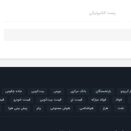
پست الکترونیکی
ار کریپتو
بازنشستگان
بانک مرکزی
بورس
بیت‌کوین
جاده چالوس
فولاد
فولاد مبارکه
قیمت ارز
قیمت بیت‌کوین
قیمت خودرو
قیم
نفت
هراز
هواشناسی
هوش مصنوعی
وام
پیش بینی هوا