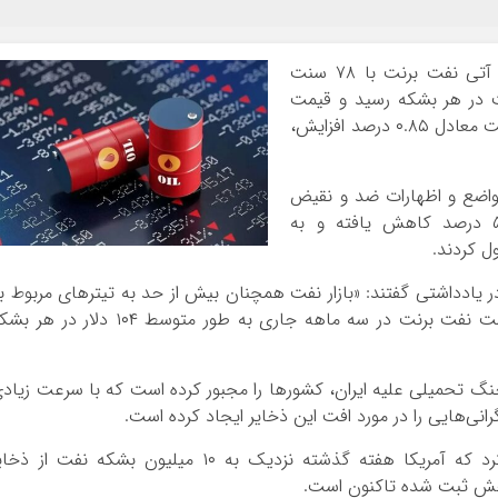
قیمت آتی نفت برنت با ۷۸ سنت
درصد افزایش، به ۱۰۵ دلار و ۸۰ سنت در هر بشکه رسید و قیمت
آتی نفت وست تگزاس اینترمدیت آمریکا با ۸۴ سنت معادل ۰.۸۵ درصد افزایش،
واضع و اظهارات ضد و نقیض
دونالد ترامپ، رئیس‌جمهور آمریکا، بیش از ۵.۶ درصد کاهش یافته و به
ل کردند.
 یادداشتی گفتند: «بازار نفت همچنان بیش از حد به تیترهای مربوط ب
ایران حساس است.» آنها پیش‌بینی کردند که قیمت نفت برنت در سه ماهه جاری به طور متوسط ‌۱۰۴ دلار در 
نگ تحمیلی علیه ایران، کشورها را مجبور کرده است که با سرعت زیاد
انی‌هایی را در مورد افت این ذخایر ایجاد کرده است.
اداره اطلاعات انرژی آمریکا روز چهارشنبه اعلام کرد که آمریکا هفته گذشته نزدیک به ۱۰ میلیون بشکه نفت از ذ
اهش ثبت شده تاکنون است.