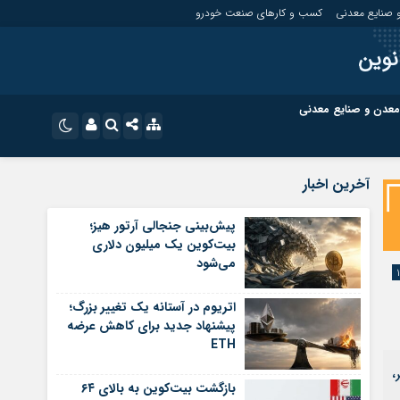
 صنایع معدنی
کسب و کارهای صنعت خودرو
نوین
معدن و صنایع معدنی
ت
کسب و کارهای بازار مالی
نام کاربری یا نشانی ایمیل
اینستاگرام
آخرین اخبار
تلگرام
ای صنعت خودرو
کسب و کارهای گردشگری و هنر
پیش‌بینی جنجالی آرتور هیز؛
بیت‌کوین یک میلیون دلاری
رمز عبور
سروش
می‌شود
ای گردشگری و هنر
معدن و ورزش
ایتا
اتریوم در آستانه یک تغییر بزرگ؛
مرا به خاطر بسپار
آپارات
پیشنهاد جدید برای کاهش عرضه
ETH
اپلیکیشن
،
بازگشت بیت‌کوین به بالای ۶۴