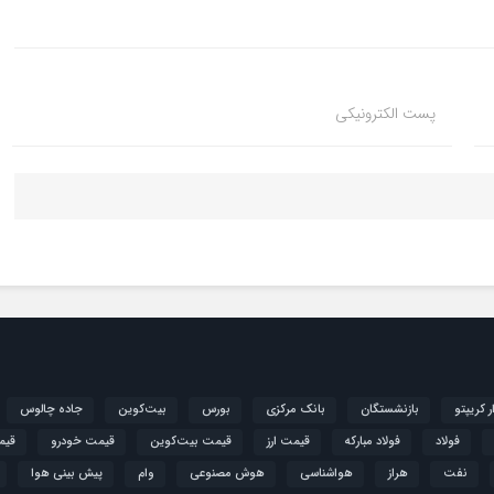
پست الکترونیکی
ار کریپتو
بازنشستگان
بانک مرکزی
بورس
بیت‌کوین
جاده چالوس
فولاد
فولاد مبارکه
قیمت ارز
قیمت بیت‌کوین
قیمت خودرو
قیم
نفت
هراز
هواشناسی
هوش مصنوعی
وام
پیش بینی هوا