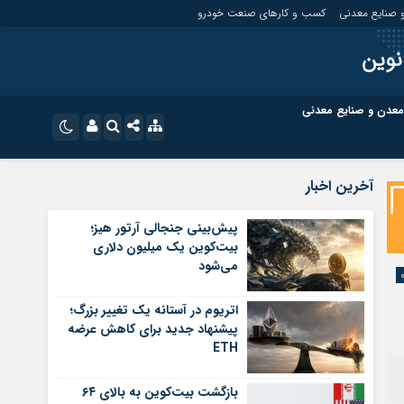
 صنایع معدنی
کسب و کارهای صنعت خودرو
نوین
معدن و صنایع معدنی
ت
کسب و کارهای بازار مالی
نام کاربری یا نشانی ایمیل
اینستاگرام
آخرین اخبار
تلگرام
ای صنعت خودرو
کسب و کارهای گردشگری و هنر
پیش‌بینی جنجالی آرتور هیز؛
بیت‌کوین یک میلیون دلاری
رمز عبور
سروش
می‌شود
ای گردشگری و هنر
معدن و ورزش
ایتا
اتریوم در آستانه یک تغییر بزرگ؛
مرا به خاطر بسپار
آپارات
پیشنهاد جدید برای کاهش عرضه
ETH
اپلیکیشن
بازگشت بیت‌کوین به بالای ۶۴