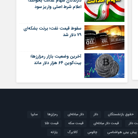
دارندگان سهام عدالت بخوانند؛
اعلام شرط اصلی واریز سود
سقوط قیمت نفت؛ برنت بشکه‌ای
۷۹ دلار شد
آخرین وضعیت بازار رمزارزها؛
بیت‌کوین ۶۴ هزار دلار ماند
حقوق بازنشستگان
دلار
دلار مبادله‌ای
رمزارزها
سایپا
ت دلار
قیمت دلار مبادله‌ای
قیمت سکه
قیمت طلا
پیش بینی هواشناسی
چالوس
کالابرگ
یارانه