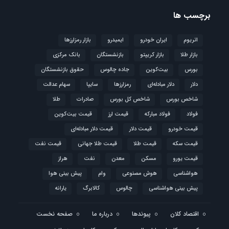
برچسب ها
اتریوم
ایران خودرو
ایمیدرو
بازار رمزارزها
بازار طلا
بازار کریپتو
بازنشستگان
بانک مرکزی
بورس
بیت‌کوین
جاده چالوس
حقوق بازنشستگان
دلار
دلار مبادله‌ای
رمزارزها
سایپا
سهام عدالت
شاخص بورس
شاخص کل بورس
صادرات
طلا
فولاد
فولاد مبارکه
قیمت ارز
قیمت بیت‌کوین
قیمت خودرو
قیمت دلار
قیمت دلار مبادله‌ای
قیمت سکه
قیمت طلا
قیمت طلا جهانی
قیمت نفت
قیمت یورو
مسکن
معدن
نفت
هراز
هواشناسی
هوش مصنوعی
وام
پیش بینی هوا
پیش بینی هواشناسی
چالوس
کالابرگ
یارانه
اقتصاد کلان
پیوندها
درباره ما
صفحه نخست