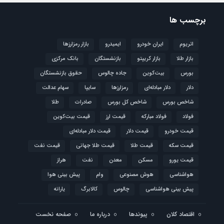
برچسب ها
اتریوم
ایران خودرو
ایمیدرو
بازار رمزارزها
بازار طلا
بازار کریپتو
بازنشستگان
بانک مرکزی
بورس
بیت‌کوین
جاده چالوس
حقوق بازنشستگان
دلار
دلار مبادله‌ای
رمزارزها
سایپا
سهام عدالت
شاخص بورس
شاخص کل بورس
صادرات
طلا
فولاد
فولاد مبارکه
قیمت ارز
قیمت بیت‌کوین
قیمت خودرو
قیمت دلار
قیمت دلار مبادله‌ای
قیمت سکه
قیمت طلا
قیمت طلا جهانی
قیمت نفت
قیمت یورو
مسکن
معدن
نفت
هراز
هواشناسی
هوش مصنوعی
وام
پیش بینی هوا
پیش بینی هواشناسی
چالوس
کالابرگ
یارانه
اقتصاد کلان
پیوندها
درباره ما
صفحه نخست