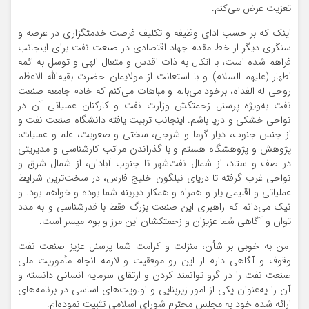
تعزیت عرض می‌کنم.
اینک که بر حسب ادای وظیفه و تکلیف فرصت خدمتگزاری در عرصه و
سنگری دیگر از خط مقدم جهاد اقتصادی در صنعت نفت برای اینجانب
فراهم شده است، با اتکال به ذات اقدس و متعال الهی و توسل به ائمه
اطهار (علیهم السلام) و با استعانت از مولایمان حضرت بقیه‌الله الاعظم
روحی له الفداه، برخود می‌بالم و مباهات می‌کنم که خادم جامعه صنعت
نفت به‌ویژه پرسنل زحمتکش وزارت نفت و کارکنان عملیاتی آن در
نواحی خشکی و دریا باشم. اینجانب تربیت یافته دانشگاه صنعت نفت و
از جنس جنوب، دیار گرما و شرجی، سختی و صعوبت، علم و عملیات،
پژوهش و پژوهشگاه هستم و با گذراندن مراتب کارشناسی و مدیریتی
در صف و ستاد، از شمال نفت‌شهر تا جنوب آبادان، از شمال شرق و
نواحی غرب گرفته تا دریای نیلگون خلیج فارس، در سخت‌ترین شرایط
عملیاتی و اقلیمی یار و همراه و همکار دیرینه شما بوده و خواهم بود. و
نیک می‌دانم که راهبری این صنعت بزرگ فقط با قدرشناسی و به مدد
توان و آگاهی شما عزیزان و زحمتکشان این مرز و بوم میسر است.
من به خوبی بر شأن، منزلت و کرامت شما پرسنل عزیز صنعت نفت
وقوف و آگاهی دارم از این رو موفقیت و لازمه انجام مأموریت ملی
صنعت نفت را در گرو توانمند کردن و ارتقای سرمایه انسانی دانسته و
آن را یه‌عنوان یکی از امور زیربنایی و اولویت‌های اساسی در برنامه‌های
ارائه شده خود به مجلس محترم شورای اسلامی تثبیت نموده‌ام.