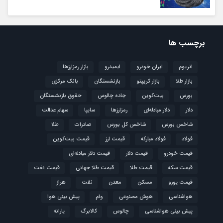
برچسب ها
اتریوم
ایران خودرو
ایمیدرو
بازار رمزارزها
بازار طلا
بازار کریپتو
بازنشستگان
بانک مرکزی
بورس
بیت‌کوین
جاده چالوس
حقوق بازنشستگان
دلار
دلار مبادله‌ای
رمزارزها
سایپا
سهام عدالت
شاخص بورس
شاخص کل بورس
صادرات
طلا
فولاد
فولاد مبارکه
قیمت ارز
قیمت بیت‌کوین
قیمت خودرو
قیمت دلار
قیمت دلار مبادله‌ای
قیمت سکه
قیمت طلا
قیمت طلا جهانی
قیمت نفت
قیمت یورو
مسکن
معدن
نفت
هراز
هواشناسی
هوش مصنوعی
وام
پیش بینی هوا
پیش بینی هواشناسی
چالوس
کالابرگ
یارانه