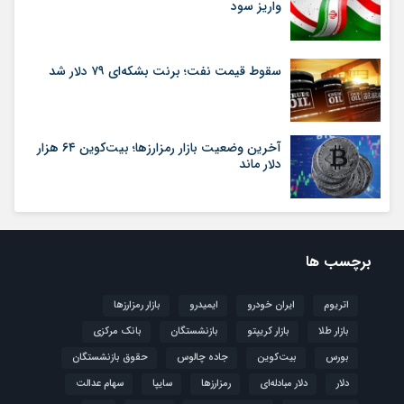
واریز سود
سقوط قیمت نفت؛ برنت بشکه‌ای ۷۹ دلار شد
آخرین وضعیت بازار رمزارزها؛ بیت‌کوین ۶۴ هزار
دلار ماند
برچسب ها
اتریوم
ایران خودرو
ایمیدرو
بازار رمزارزها
بازار طلا
بازار کریپتو
بازنشستگان
بانک مرکزی
بورس
بیت‌کوین
جاده چالوس
حقوق بازنشستگان
دلار
دلار مبادله‌ای
رمزارزها
سایپا
سهام عدالت