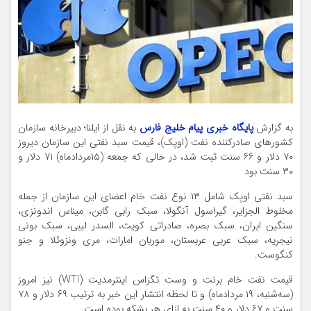
به گزارش
پایگاه خبری پیام خلیج فارس
به نقل از ایلنا؛ دبیرخانه سازمان
کشورهای صادرکننده نفت (اوپک)، قیمت سبد نفتی این سازمان دیروز
۷۰ دلار و ۶۶ سنت ثبت شد، در حالی که جمعه (۱۵مردادماه) ۷۱ دلار و
۳۰ سنت بود
سبد نفتی اوپک شامل ۱۳ نوع نفت خام اعضای این سازمان از جمله
مخلوط الجزایر، گیراسول آنگولا، سبک رابی گابن، میناس اندونزی،
سنگین ایران، سبک بصره، صادراتی کویت، السدر لیبی، سبک بونی
نیجریه، سبک عربی عربستان، موربان امارات، مری ونزوئلا و جنو
کنگوست.
قیمت نفت خام برنت و وست تگزاس اینترمدیت (WTI) نیز امروز
(سه‌شنبه، ۱۹ مردادماه) و تا لحظه انتشار این خبر به ترتیب ۶۹ دلار و ۷۸
سنت و ۶۷ دلار و ۴۰ سنت به ازای هر بشکه بوده است.