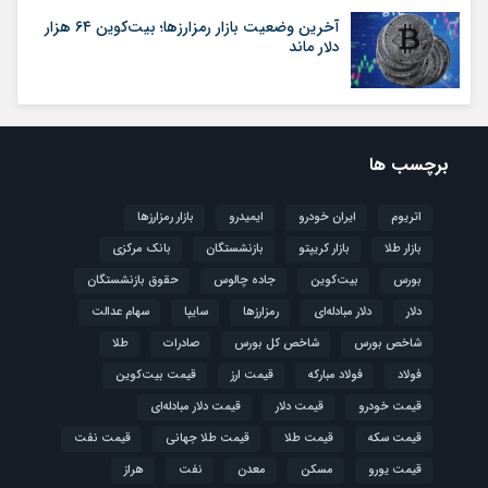
آخرین وضعیت بازار رمزارزها؛ بیت‌کوین ۶۴ هزار
دلار ماند
برچسب ها
اتریوم
ایران خودرو
ایمیدرو
بازار رمزارزها
بازار طلا
بازار کریپتو
بازنشستگان
بانک مرکزی
بورس
بیت‌کوین
جاده چالوس
حقوق بازنشستگان
دلار
دلار مبادله‌ای
رمزارزها
سایپا
سهام عدالت
شاخص بورس
شاخص کل بورس
صادرات
طلا
فولاد
فولاد مبارکه
قیمت ارز
قیمت بیت‌کوین
قیمت خودرو
قیمت دلار
قیمت دلار مبادله‌ای
قیمت سکه
قیمت طلا
قیمت طلا جهانی
قیمت نفت
قیمت یورو
مسکن
معدن
نفت
هراز