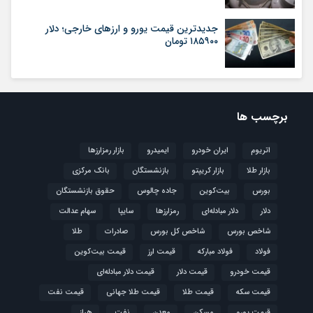
جدیدترین قیمت یورو و ارزهای خارجی؛ دلار
۱۸۵۹۰۰ تومان
برچسب ها
اتریوم
ایران خودرو
ایمیدرو
بازار رمزارزها
بازار طلا
بازار کریپتو
بازنشستگان
بانک مرکزی
بورس
بیت‌کوین
جاده چالوس
حقوق بازنشستگان
دلار
دلار مبادله‌ای
رمزارزها
سایپا
سهام عدالت
شاخص بورس
شاخص کل بورس
صادرات
طلا
فولاد
فولاد مبارکه
قیمت ارز
قیمت بیت‌کوین
قیمت خودرو
قیمت دلار
قیمت دلار مبادله‌ای
قیمت سکه
قیمت طلا
قیمت طلا جهانی
قیمت نفت
قیمت یورو
مسکن
معدن
نفت
هراز