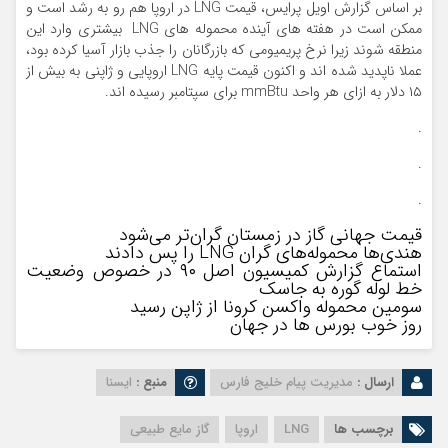
بر اساس گزارش اویل پرایس، قیمت LNG در اروپا هم رو به رشد است و
ممکن است در هفته های آینده محموله های LNG بیشتری وارد این
منطقه شوند زیرا نرخ پریمیومی که بازرگانان را جذب بازار آسیا کرده بود،
عملا ناپدید شده اند و اکنون قیمت پایه LNG اروپایی و ژاپنی به بیش از
۱۵ دلار به ازای هر واحد mmBtu برای سپتامبر رسیده اند.
.
.
.
قیمت جهانی گاز در زمستان گران‌تر می‌شود
هندی‌ها محموله‌های گران LNG را پس دادند
استماع گزارش کمیسیون اصل ۹۰ در خصوص وضعیت
خط لوله گوره به جاسک
سومین محموله واکسن کرونا از ژاپن رسید
روز خوب بورس ها در جهان
ارسال :
مدیریت پیام خلیج فارس
منبع :
ایسنا
برچسب ها
LNG
اروپا
گاز مایع طبیعی