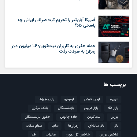
آمریکا آبان‌تتر را تحریم کرد؛ صرافی ایرانی چه
پاسخی داد؟
حمله هکری به کاربران بیت‌کوین؛ ۱.۶ میلیون دلار
رمزارز به سرقت رفت
برچسب ها
اتریوم
ایران خودرو
ایمیدرو
بازار رمزارزها
بازار طلا
بازار کریپتو
بازنشستگان
بانک مرکزی
بورس
بیت‌کوین
جاده چالوس
حقوق بازنشستگان
دلار
دلار مبادله‌ای
رمزارزها
سایپا
سهام عدالت
شاخص بورس
شاخص کل بورس
صادرات
طلا