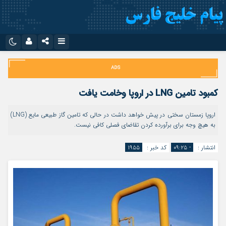
نام کاربری یا نشانی ایمیل
اینستاگرام
تلگرام
سروش
ایتا
کمبود تامین LNG در اروپا وخامت یافت
رمز عبور
آپارات
اپلیکیشن
اروپا زمستان سختی در پیش خواهد داشت در حالی که تامین گاز طبیعی مایع (LNG)
به هیچ وجه برای برآورده کردن تقاضای فصلی کافی نیست.
مرا به خاطر بسپار
انتشار :
- ۰۹:۲۵
کد خبر :
۱۹۵۵