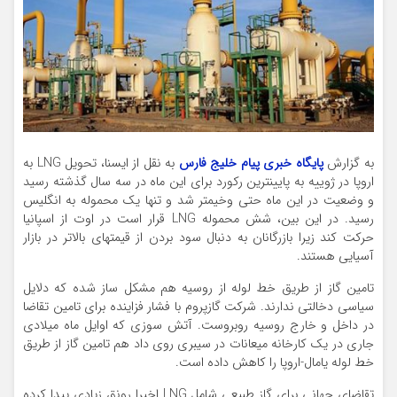
به گزارش
پایگاه خبری پیام خلیج فارس
به نقل از ایسنا، تحویل LNG به
اروپا در ژوییه به پایینترین رکورد برای این ماه در سه سال گذشته رسید
و وضعیت در این ماه حتی وخیمتر شد و تنها یک محموله به انگلیس
رسید. در این بین، شش محموله LNG قرار است در اوت از اسپانیا
حرکت کند زیرا بازرگانان به دنبال سود بردن از قیمتهای بالاتر در بازار
آسیایی هستند.
تامین گاز از طریق خط لوله از روسیه هم مشکل ساز شده که دلایل
سیاسی دخالتی ندارند. شرکت گازپروم با فشار فزاینده برای تامین تقاضا
در داخل و خارج روسیه روبروست. آتش سوزی که اوایل ماه میلادی
جاری در یک کارخانه میعانات در سیبری روی داد هم تامین گاز از طریق
خط لوله یامال-اروپا را کاهش داده است.
تقاضای جهانی برای گاز طبیعی شامل LNG اخیرا رونق زیادی پیدا کرده