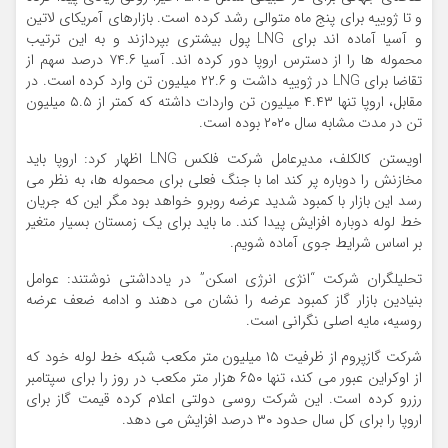
و تا ژوییه برای پنج ماه متوالی رشد کرده است. بازارهای آمریکای لاتین
و آسیا آماده اند برای LNG پول بیشتری بپردازند و به این ترتیب
محموله ها را از دسترس اروپا دور کرده اند. آسیا ۷۴.۶ درصد سهم از
تقاضا برای LNG در ژوییه داشت و ۲۲.۶ میلیون تن وارد کرده است. در
مقابل، اروپا تنها ۴.۴۳ میلیون تن واردات داشته که کمتر از ۵.۵ میلیون
تن در مدت مشابه سال ۲۰۲۰ بوده است.
اویستن کالکلف، مدیرعامل شرکت فلکس LNG اظهار کرد: اروپا باید
مخازنش را دوباره پر کند اما با جنگ فعلی برای محموله ها، به نظر می
رسد این بازار با کمبود شدید عرضه روبرو خواهد بود مگر این که جریان
خط لوله دوباره افزایش پیدا کند. ما باید برای یک زمستان بسیار متغیر
بر اساس شرایط جوی آماده شویم.
تحلیلگران شرکت “انژی انرژی اسکن” در یادداشتی نوشتند: عوامل
بنیادین بازار گاز کمبود عرضه را نشان می دهند و ادامه ضعف عرضه
روسیه، مایه اصلی نگرانی است.
شرکت گازپروم از ظرفیت ۱۵ میلیون متر مکعب شبکه خط لوله خود که
از اوکراین عبور می کند، تنها ۶۵۰ هزار متر مکعب در روز را برای سپتامبر
رزرو کرده است. این شرکت روسی دولتی اعلام کرده قیمت گاز برای
اروپا را برای کل سال حدود ۳۰ درصد افزایش می دهد.