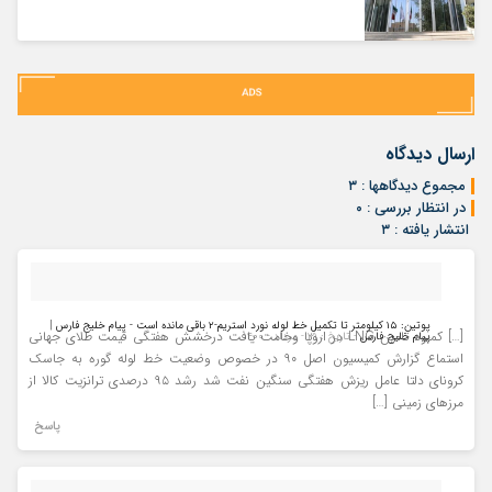
ارسال دیدگاه
مجموع دیدگاهها : ۳
در انتظار بررسی : ۰
انتشار یافته : ۳
پوتین: ۱۵ کیلومتر تا تکمیل خط لوله نورد استریم-۲ باقی مانده است - پیام خلیج فارس |
[…] کمبود تامین LNG در اروپا وخامت یافت درخشش هفتگی قیمت طلای جهانی
پیام خلیج فارس
- تاریخ : ۳۱ - مرداد - ۱۴۰۰
استماع گزارش کمیسیون اصل ۹۰ در خصوص وضعیت خط لوله گوره به جاسک
کرونای دلتا عامل ریزش هفتگی سنگین نفت شد رشد ۹۵ درصدی ترانزیت کالا از
مرزهای زمینی […]
پاسخ