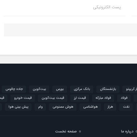
پست الکترونیکی
ار کریپتو
بازنشستگان
بانک مرکزی
بورس
بیت‌کوین
جاده چالوس
فولاد
فولاد مبارکه
قیمت ارز
قیمت بیت‌کوین
قیمت خودرو
قیم
نفت
هراز
هواشناسی
هوش مصنوعی
وام
پیش بینی هوا
درباره ما
صفحه نخست