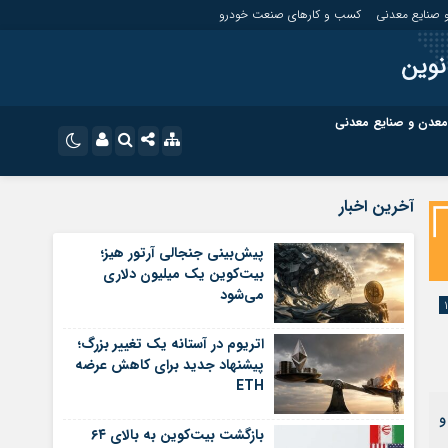
 صنایع معدنی
کسب و کارهای صنعت خودرو
نوین
معدن و صنایع معدنی
ت
کسب و کارهای بازار مالی
نام کاربری یا نشانی ایمیل
اینستاگرام
آخرین اخبار
تلگرام
ای صنعت خودرو
کسب و کارهای گردشگری و هنر
پیش‌بینی جنجالی آرتور هیز؛
بیت‌کوین یک میلیون دلاری
رمز عبور
سروش
می‌شود
ای گردشگری و هنر
معدن و ورزش
ایتا
اتریوم در آستانه یک تغییر بزرگ؛
مرا به خاطر بسپار
آپارات
پیشنهاد جدید برای کاهش عرضه
ETH
اپلیکیشن
 و
بازگشت بیت‌کوین به بالای ۶۴