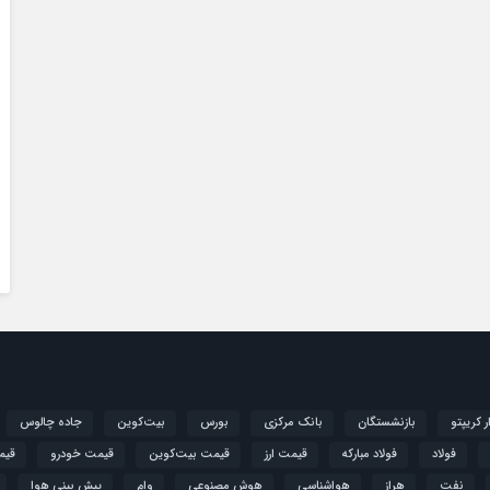
ار کریپتو
بازنشستگان
بانک مرکزی
بورس
بیت‌کوین
جاده چالوس
فولاد
فولاد مبارکه
قیمت ارز
قیمت بیت‌کوین
قیمت خودرو
قیم
نفت
هراز
هواشناسی
هوش مصنوعی
وام
پیش بینی هوا