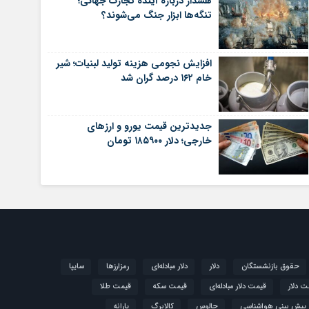
هشدار درباره آینده تجارت جهانی؛
تنگه‌ها ابزار جنگ می‌شوند؟
افزایش نجومی هزینه تولید لبنیات؛ شیر
خام ۱۶۲ درصد گران شد
جدیدترین قیمت یورو و ارزهای
خارجی؛ دلار ۱۸۵۹۰۰ تومان
حقوق بازنشستگان
دلار
دلار مبادله‌ای
رمزارزها
سایپا
ت دلار
قیمت دلار مبادله‌ای
قیمت سکه
قیمت طلا
پیش بینی هواشناسی
چالوس
کالابرگ
یارانه