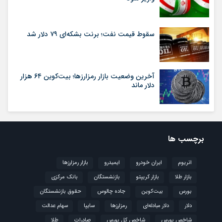
سقوط قیمت نفت؛ برنت بشکه‌ای ۷۹ دلار شد
آخرین وضعیت بازار رمزارزها؛ بیت‌کوین ۶۴ هزار
دلار ماند
برچسب ها
اتریوم
ایران خودرو
ایمیدرو
بازار رمزارزها
بازار طلا
بازار کریپتو
بازنشستگان
بانک مرکزی
بورس
بیت‌کوین
جاده چالوس
حقوق بازنشستگان
دلار
دلار مبادله‌ای
رمزارزها
سایپا
سهام عدالت
شاخص بورس
شاخص کل بورس
صادرات
طلا