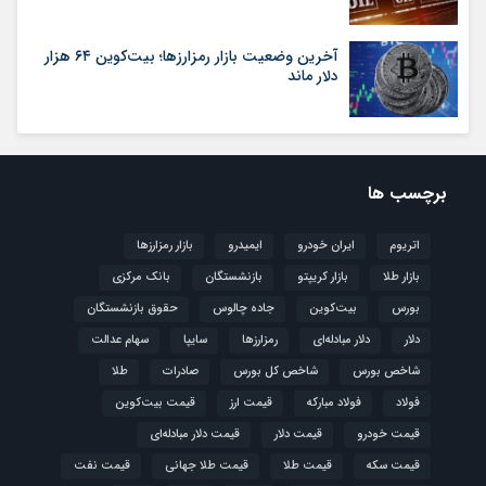
آخرین وضعیت بازار رمزارزها؛ بیت‌کوین ۶۴ هزار
دلار ماند
برچسب ها
اتریوم
ایران خودرو
ایمیدرو
بازار رمزارزها
بازار طلا
بازار کریپتو
بازنشستگان
بانک مرکزی
بورس
بیت‌کوین
جاده چالوس
حقوق بازنشستگان
دلار
دلار مبادله‌ای
رمزارزها
سایپا
سهام عدالت
شاخص بورس
شاخص کل بورس
صادرات
طلا
فولاد
فولاد مبارکه
قیمت ارز
قیمت بیت‌کوین
قیمت خودرو
قیمت دلار
قیمت دلار مبادله‌ای
قیمت سکه
قیمت طلا
قیمت طلا جهانی
قیمت نفت