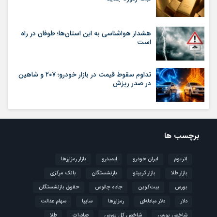
هشدار هواشناسی به این استان‌ها؛ طوفان در راه
است
تداوم سقوط قیمت در بازار خودرو؛ ۲۰۷ و شاهین
در صدر ریزش
برچسب ها
اتریوم
ایران خودرو
ایمیدرو
بازار رمزارزها
بازار طلا
بازار کریپتو
بازنشستگان
بانک مرکزی
بورس
بیت‌کوین
جاده چالوس
حقوق بازنشستگان
دلار
دلار مبادله‌ای
رمزارزها
سایپا
سهام عدالت
شاخص بورس
شاخص کل بورس
صادرات
طلا