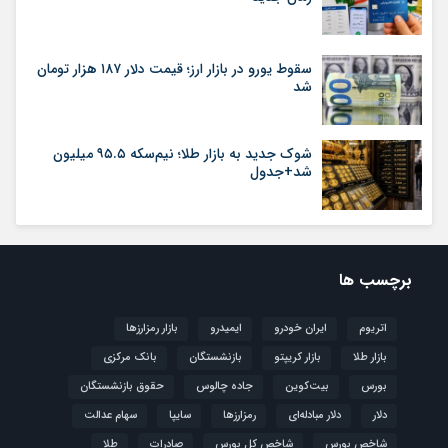
سقوط یورو در بازار ارز؛ قیمت دلار ۱۸۷ هزار تومان
شد
شوک جدید به بازار طلا؛ نیم‌سکه ۹۵.۵ میلیون
شد+جدول
برچسب ها
اتریوم
ایران خودرو
ایمیدرو
بازار رمزارزها
بازار طلا
بازار کریپتو
بازنشستگان
بانک مرکزی
بورس
بیت‌کوین
جاده چالوس
حقوق بازنشستگان
دلار
دلار مبادله‌ای
رمزارزها
سایپا
سهام عدالت
شاخص بورس
شاخص کل بورس
صادرات
طلا