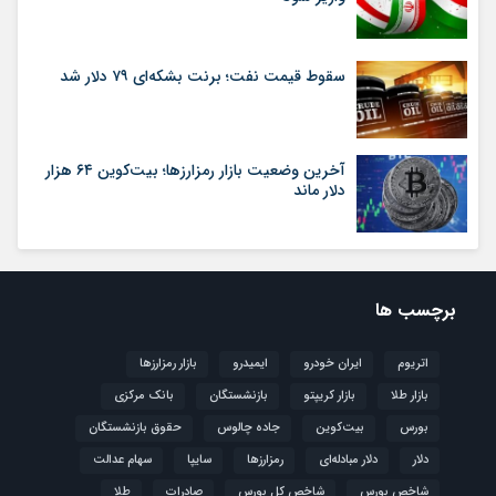
سقوط قیمت نفت؛ برنت بشکه‌ای ۷۹ دلار شد
آخرین وضعیت بازار رمزارزها؛ بیت‌کوین ۶۴ هزار
دلار ماند
برچسب ها
اتریوم
ایران خودرو
ایمیدرو
بازار رمزارزها
بازار طلا
بازار کریپتو
بازنشستگان
بانک مرکزی
بورس
بیت‌کوین
جاده چالوس
حقوق بازنشستگان
دلار
دلار مبادله‌ای
رمزارزها
سایپا
سهام عدالت
شاخص بورس
شاخص کل بورس
صادرات
طلا