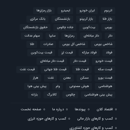
اتریوم
ایران خودرو
ایمیدرو
بازار رمزارزها
بازار طلا
بازار کریپتو
بازنشستگان
بانک مرکزی
بورس
بیت‌کوین
جاده چالوس
حقوق بازنشستگان
دلار
دلار مبادله‌ای
رمزارزها
سایپا
سهام عدالت
شاخص بورس
شاخص کل بورس
صادرات
طلا
فولاد
فولاد مبارکه
قیمت ارز
قیمت بیت‌کوین
قیمت خودرو
قیمت دلار
قیمت دلار مبادله‌ای
قیمت سکه
قیمت طلا
قیمت طلا جهانی
قیمت نفت
قیمت یورو
مسکن
معدن
نفت
هراز
هواشناسی
هوش مصنوعی
وام
پیش بینی هوا
پیش بینی هواشناسی
چالوس
کالابرگ
یارانه
اقتصاد کلان
پیوندها
درباره ما
صفحه نخست
کسب و کارهای بازار مالی
کسب و کارهای حوزه انرژی
کسب و کارهای حوزه کشاورزی