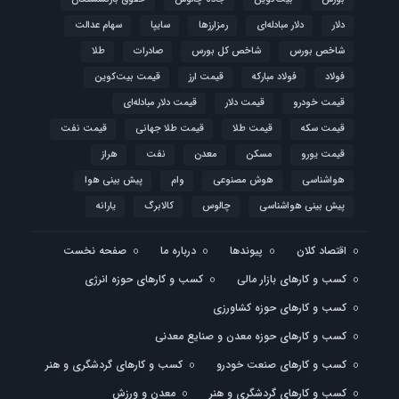
دلار
دلار مبادله‌ای
رمزارزها
سایپا
سهام عدالت
شاخص بورس
شاخص کل بورس
صادرات
طلا
فولاد
فولاد مبارکه
قیمت ارز
قیمت بیت‌کوین
قیمت خودرو
قیمت دلار
قیمت دلار مبادله‌ای
قیمت سکه
قیمت طلا
قیمت طلا جهانی
قیمت نفت
قیمت یورو
مسکن
معدن
نفت
هراز
هواشناسی
هوش مصنوعی
وام
پیش بینی هوا
پیش بینی هواشناسی
چالوس
کالابرگ
یارانه
اقتصاد کلان
پیوندها
درباره ما
صفحه نخست
کسب و کارهای بازار مالی
کسب و کارهای حوزه انرژی
کسب و کارهای حوزه کشاورزی
کسب و کارهای حوزه معدن و صنایع معدنی
کسب و کارهای صنعت خودرو
کسب و کارهای گردشگری و هنر
کسب و کارهای گردشگری و هنر
معدن و ورزش