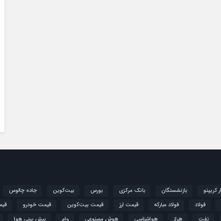
ار کریپتو
بازنشستگان
بانک مرکزی
بورس
بیت‌کوین
جاده چالوس
فولاد
فولاد مبارکه
قیمت ارز
قیمت بیت‌کوین
قیمت خودرو
قیم
نفت
هراز
هواشناسی
هوش مصنوعی
وام
پیش بینی هوا