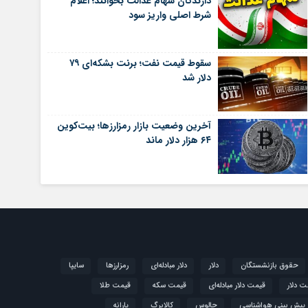
دارندگان سهام عدالت بخوانند؛ اعلام
شرط اصلی واریز سود
سقوط قیمت نفت؛ برنت بشکه‌ای ۷۹
دلار شد
آخرین وضعیت بازار رمزارزها؛ بیت‌کوین
۶۴ هزار دلار ماند
حقوق بازنشستگان
دلار
دلار مبادله‌ای
رمزارزها
سایپا
ت دلار
قیمت دلار مبادله‌ای
قیمت سکه
قیمت طلا
پیش بینی هواشناسی
چالوس
کالابرگ
یارانه