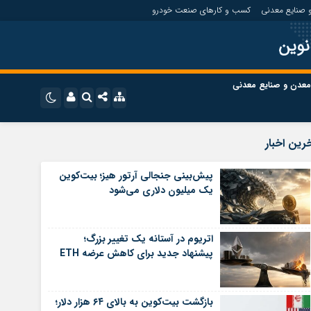
 صنایع معدنی
کسب و کارهای صنعت خودرو
نوین
معدن و صنایع معدنی
ت
کسب و کارهای بازار مالی
نام کاربری یا نشانی ایمیل
اینستاگرام
رین اخبار
تلگرام
ای صنعت خودرو
کسب و کارهای گردشگری و هنر
پیش‌بینی جنجالی آرتور هیز؛ بیت‌کوین
یک میلیون دلاری می‌شود
رمز عبور
سروش
ای گردشگری و هنر
معدن و ورزش
ایتا
اتریوم در آستانه یک تغییر بزرگ؛
مرا به خاطر بسپار
آپارات
پیشنهاد جدید برای کاهش عرضه ETH
اپلیکیشن
بازگشت بیت‌کوین به بالای ۶۴ هزار دلار؛