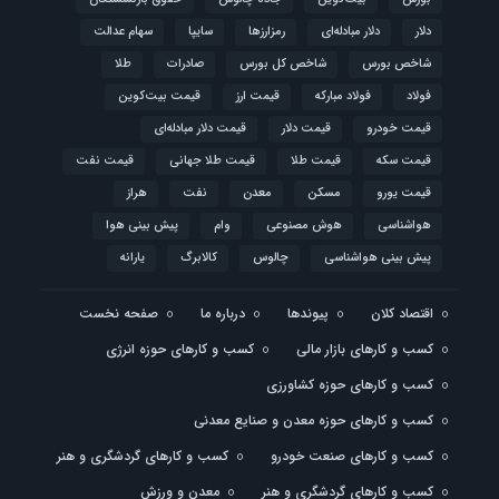
دلار
دلار مبادله‌ای
رمزارزها
سایپا
سهام عدالت
شاخص بورس
شاخص کل بورس
صادرات
طلا
فولاد
فولاد مبارکه
قیمت ارز
قیمت بیت‌کوین
قیمت خودرو
قیمت دلار
قیمت دلار مبادله‌ای
قیمت سکه
قیمت طلا
قیمت طلا جهانی
قیمت نفت
قیمت یورو
مسکن
معدن
نفت
هراز
هواشناسی
هوش مصنوعی
وام
پیش بینی هوا
پیش بینی هواشناسی
چالوس
کالابرگ
یارانه
اقتصاد کلان
پیوندها
درباره ما
صفحه نخست
کسب و کارهای بازار مالی
کسب و کارهای حوزه انرژی
کسب و کارهای حوزه کشاورزی
کسب و کارهای حوزه معدن و صنایع معدنی
کسب و کارهای صنعت خودرو
کسب و کارهای گردشگری و هنر
کسب و کارهای گردشگری و هنر
معدن و ورزش