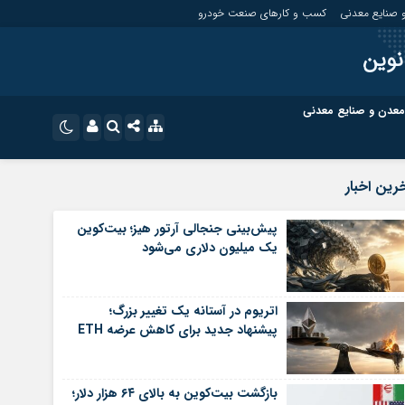
 صنایع معدنی
کسب و کارهای صنعت خودرو
نوین
معدن و صنایع معدنی
ت
کسب و کارهای بازار مالی
نام کاربری یا نشانی ایمیل
اینستاگرام
رین اخبار
تلگرام
ای صنعت خودرو
کسب و کارهای گردشگری و هنر
پیش‌بینی جنجالی آرتور هیز؛ بیت‌کوین
یک میلیون دلاری می‌شود
رمز عبور
سروش
ای گردشگری و هنر
معدن و ورزش
ایتا
اتریوم در آستانه یک تغییر بزرگ؛
مرا به خاطر بسپار
آپارات
پیشنهاد جدید برای کاهش عرضه ETH
اپلیکیشن
بازگشت بیت‌کوین به بالای ۶۴ هزار دلار؛