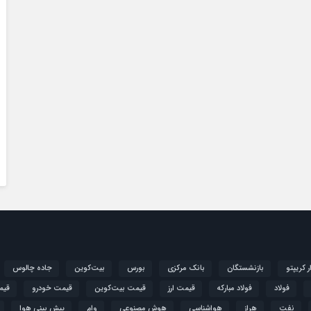
ار کریپتو
بازنشستگان
بانک مرکزی
بورس
بیت‌کوین
جاده چالوس
فولاد
فولاد مبارکه
قیمت ارز
قیمت بیت‌کوین
قیمت خودرو
قیم
نفت
هراز
هواشناسی
هوش مصنوعی
وام
پیش بینی هوا