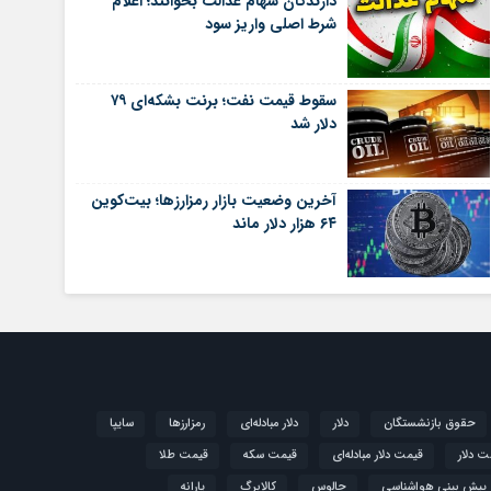
دارندگان سهام عدالت بخوانند؛ اعلام
شرط اصلی واریز سود
سقوط قیمت نفت؛ برنت بشکه‌ای ۷۹
دلار شد
آخرین وضعیت بازار رمزارزها؛ بیت‌کوین
۶۴ هزار دلار ماند
حقوق بازنشستگان
دلار
دلار مبادله‌ای
رمزارزها
سایپا
ت دلار
قیمت دلار مبادله‌ای
قیمت سکه
قیمت طلا
پیش بینی هواشناسی
چالوس
کالابرگ
یارانه