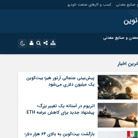
 صنایع معدنی
کسب و کارهای صنعت خودرو
نوین
معدن و صنایع معدنی
ت
کسب و کارهای بازار مالی
نام کاربری یا نشانی ایمیل
اینستاگرام
رین اخبار
تلگرام
ای صنعت خودرو
کسب و کارهای گردشگری و هنر
پیش‌بینی جنجالی آرتور هیز؛ بیت‌کوین
یک میلیون دلاری می‌شود
رمز عبور
سروش
ای گردشگری و هنر
معدن و ورزش
ایتا
اتریوم در آستانه یک تغییر بزرگ؛
مرا به خاطر بسپار
آپارات
پیشنهاد جدید برای کاهش عرضه ETH
اپلیکیشن
بازگشت بیت‌کوین به بالای ۶۴ هزار دلار؛