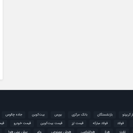
ار کریپتو
بازنشستگان
بانک مرکزی
بورس
بیت‌کوین
جاده چالوس
فولاد
فولاد مبارکه
قیمت ارز
قیمت بیت‌کوین
قیمت خودرو
قیم
نفت
هراز
هواشناسی
هوش مصنوعی
وام
پیش بینی هوا