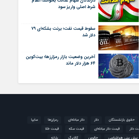
دارندگان سهام عدالت بخوانند؛ اعلام
شرط اصلی واریز سود
سقوط قیمت نفت؛ برنت بشکه‌ای ۷۹
دلار شد
آخرین وضعیت بازار رمزارزها؛ بیت‌کوین
۶۴ هزار دلار ماند
حقوق بازنشستگان
دلار
دلار مبادله‌ای
رمزارزها
سایپا
ت دلار
قیمت دلار مبادله‌ای
قیمت سکه
قیمت طلا
پیش بینی هواشناسی
چالوس
کالابرگ
یارانه