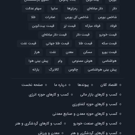
دلار
دلار مبادله‌ای
رمزارزها
سایپا
سهام عدالت
شاخص بورس
شاخص کل بورس
صادرات
طلا
فولاد
فولاد مبارکه
قیمت ارز
قیمت بیت‌کوین
قیمت خودرو
قیمت دلار
قیمت دلار مبادله‌ای
قیمت سکه
قیمت طلا
قیمت طلا جهانی
قیمت نفت
قیمت یورو
مسکن
معدن
نفت
هراز
هواشناسی
هوش مصنوعی
وام
پیش بینی هوا
پیش بینی هواشناسی
چالوس
کالابرگ
یارانه
اقتصاد کلان
پیوندها
درباره ما
صفحه نخست
کسب و کارهای بازار مالی
کسب و کارهای حوزه انرژی
کسب و کارهای حوزه کشاورزی
کسب و کارهای حوزه معدن و صنایع معدنی
کسب و کارهای صنعت خودرو
کسب و کارهای گردشگری و هنر
کسب و کارهای گردشگری و هنر
معدن و ورزش