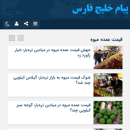
نام کاربری یا نشانی ایمیل
اینستاگرام
تلگرام
قیمت عمده میوه
سروش
ایتا
جهش قیمت عمده میوه در میادین تره‌بار؛ خیار
رکورد زد
رمز عبور
آپارات
اپلیکیشن
شوک قیمت میوه به بازار تره‌بار؛ گیلاس کیلویی
مرا به خاطر بسپار
چند شد؟
قیمت عمده میوه در میادین تره‌بار؛ گوجه سبز
کیلویی چند؟