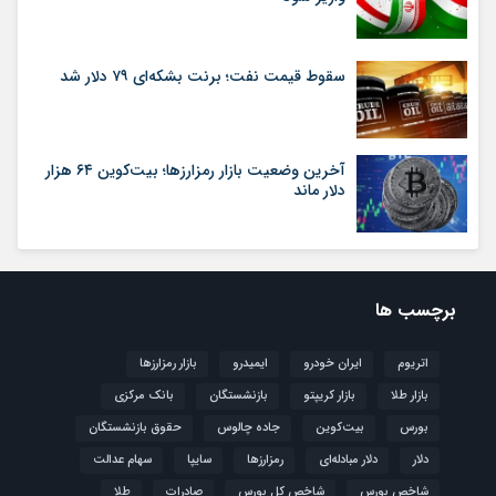
سقوط قیمت نفت؛ برنت بشکه‌ای ۷۹ دلار شد
آخرین وضعیت بازار رمزارزها؛ بیت‌کوین ۶۴ هزار
دلار ماند
برچسب ها
اتریوم
ایران خودرو
ایمیدرو
بازار رمزارزها
بازار طلا
بازار کریپتو
بازنشستگان
بانک مرکزی
بورس
بیت‌کوین
جاده چالوس
حقوق بازنشستگان
دلار
دلار مبادله‌ای
رمزارزها
سایپا
سهام عدالت
شاخص بورس
شاخص کل بورس
صادرات
طلا