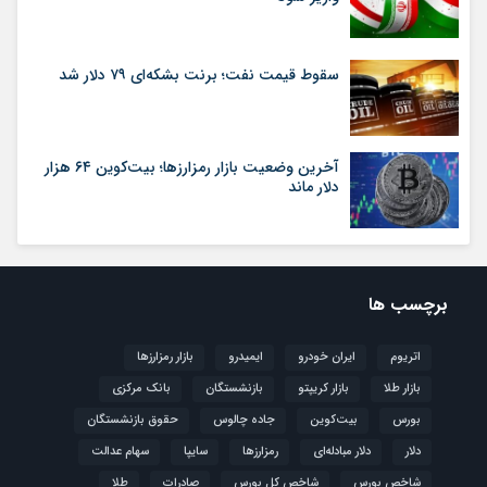
سقوط قیمت نفت؛ برنت بشکه‌ای ۷۹ دلار شد
آخرین وضعیت بازار رمزارزها؛ بیت‌کوین ۶۴ هزار
دلار ماند
برچسب ها
اتریوم
ایران خودرو
ایمیدرو
بازار رمزارزها
بازار طلا
بازار کریپتو
بازنشستگان
بانک مرکزی
بورس
بیت‌کوین
جاده چالوس
حقوق بازنشستگان
دلار
دلار مبادله‌ای
رمزارزها
سایپا
سهام عدالت
شاخص بورس
شاخص کل بورس
صادرات
طلا