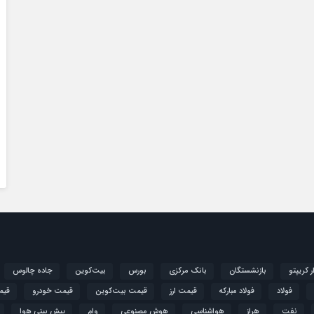
ار کریپتو
بازنشستگان
بانک مرکزی
بورس
بیت‌کوین
جاده چالوس
فولاد
فولاد مبارکه
قیمت ارز
قیمت بیت‌کوین
قیمت خودرو
قیم
نفت
هراز
هواشناسی
هوش مصنوعی
وام
پیش بینی هوا