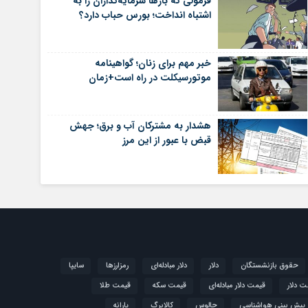
فرمولی که بارها سرمایه‌گذاران را به
اشتباه انداخت؛ بورس حباب دارد؟
خبر مهم برای زنان؛ گواهینامه
موتورسیکلت در راه است+زمان
هشدار به مشترکان آب و برق؛ جهش
قبض با عبور از این مرز
حقوق بازنشستگان
دلار
دلار مبادله‌ای
رمزارزها
سایپا
ت دلار
قیمت دلار مبادله‌ای
قیمت سکه
قیمت طلا
پیش بینی هواشناسی
چالوس
کالابرگ
یارانه