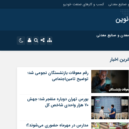
 صنایع معدنی
کسب و کارهای صنعت خودرو
نوین
معدن و صنایع معدنی
ت
کسب و کارهای بازار مالی
نام کاربری یا نشانی ایمیل
اینستاگرام
رین اخبار
تلگرام
ای صنعت خودرو
کسب و کارهای گردشگری و هنر
رقم معوقات بازنشستگان نجومی شد؛
توضیح تامین‌اجتماعی
رمز عبور
سروش
ای گردشگری و هنر
معدن و ورزش
ایتا
بورس تهران دوباره منفجر شد؛ جهش
مرا به خاطر بسپار
آپارات
۷۰ هزار واحدی شاخص کل
اپلیکیشن
مدارس در مهرماه حضوری می‌شوند؟؛