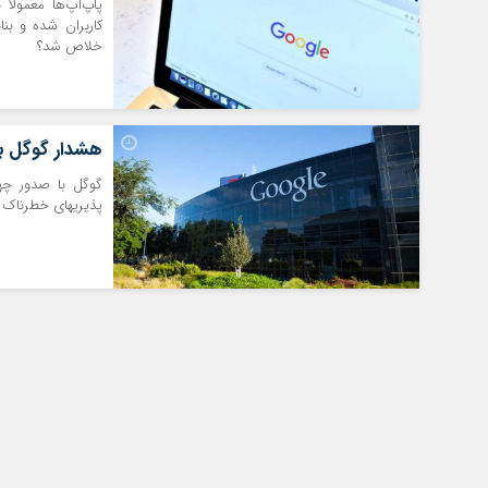
پاپ‌آپ‌ها معمولا
کاربران شده و بنا
خلاص شد؟
هشدار گوگل به 
گوگل با صدور چها
پذیریهای خطرناک ا