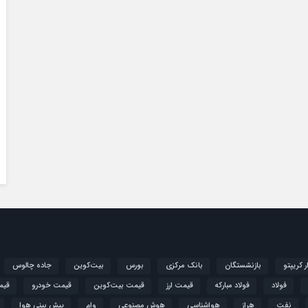
ار کریپتو
بازنشستگان
بانک مرکزی
بورس
بیت‌کوین
جاده چالوس
فولاد
فولاد مبارکه
قیمت ارز
قیمت بیت‌کوین
قیمت خودرو
قیم
نفت
هراز
هواشناسی
هوش مصنوعی
وام
پیش بینی هوا