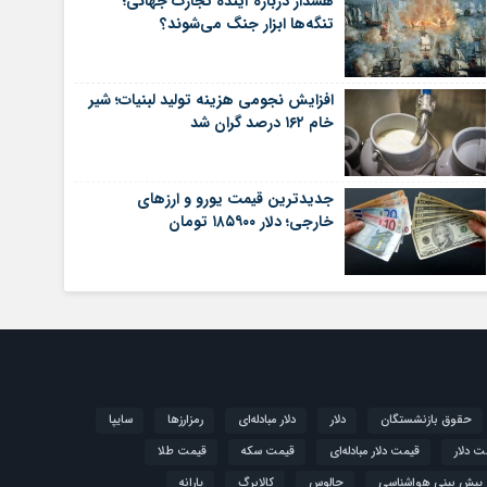
هشدار درباره آینده تجارت جهانی؛
تنگه‌ها ابزار جنگ می‌شوند؟
افزایش نجومی هزینه تولید لبنیات؛ شیر
خام ۱۶۲ درصد گران شد
جدیدترین قیمت یورو و ارزهای
خارجی؛ دلار ۱۸۵۹۰۰ تومان
حقوق بازنشستگان
دلار
دلار مبادله‌ای
رمزارزها
سایپا
ت دلار
قیمت دلار مبادله‌ای
قیمت سکه
قیمت طلا
پیش بینی هواشناسی
چالوس
کالابرگ
یارانه