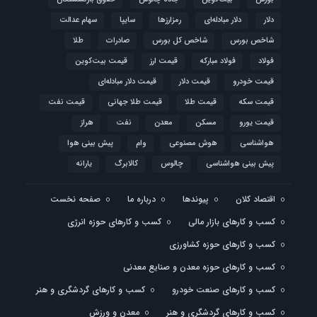
دلار
دلار مبادله‌ای
رمزارزها
سایپا
سهام عدالت
شاخص بورس
شاخص کل بورس
صادرات
طلا
فولاد
فولاد مبارکه
قیمت ارز
قیمت بیت‌کوین
قیمت خودرو
قیمت دلار
قیمت دلار مبادله‌ای
قیمت سکه
قیمت طلا
قیمت طلا جهانی
قیمت نفت
قیمت یورو
مسکن
معدن
نفت
هراز
هواشناسی
هوش مصنوعی
وام
پیش بینی هوا
پیش بینی هواشناسی
چالوس
کالابرگ
یارانه
اقتصاد کلان
پیوندها
درباره ما
صفحه نخست
کسب و کارهای بازار مالی
کسب و کارهای حوزه انرژی
کسب و کارهای حوزه کشاورزی
کسب و کارهای حوزه معدن و صنایع معدنی
کسب و کارهای صنعت خودرو
کسب و کارهای گردشگری و هنر
کسب و کارهای گردشگری و هنر
معدن و ورزش