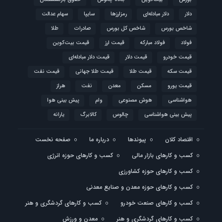
دلار
دلار مبادله‌ای
رمزارزها
سایپا
سهام عدالت
شاخص بورس
شاخص کل بورس
صادرات
طلا
فولاد
فولاد مبارکه
قیمت ارز
قیمت بیت‌کوین
قیمت خودرو
قیمت دلار
قیمت دلار مبادله‌ای
قیمت سکه
قیمت طلا
قیمت طلا جهانی
قیمت نفت
قیمت یورو
مسکن
معدن
نفت
هراز
هواشناسی
هوش مصنوعی
وام
پیش بینی هوا
پیش بینی هواشناسی
چالوس
کالابرگ
یارانه
اقتصاد کلان
پیوندها
درباره ما
صفحه نخست
کسب و کارهای بازار مالی
کسب و کارهای حوزه انرژی
کسب و کارهای حوزه کشاورزی
کسب و کارهای حوزه معدن و صنایع معدنی
کسب و کارهای صنعت خودرو
کسب و کارهای گردشگری و هنر
کسب و کارهای گردشگری و هنر
معدن و ورزش