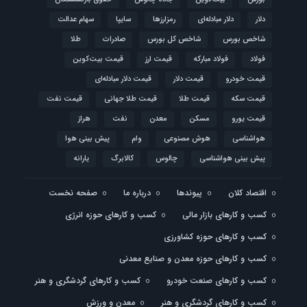
دلار
دلار مبادله‌ای
رمزارزها
سایپا
سهام عدالت
شاخص بورس
شاخص کل بورس
صادرات
طلا
فولاد
فولاد مبارکه
قیمت ارز
قیمت بیت‌کوین
قیمت خودرو
قیمت دلار
قیمت دلار مبادله‌ای
قیمت سکه
قیمت طلا
قیمت طلا جهانی
قیمت نفت
قیمت یورو
مسکن
معدن
نفت
هراز
هواشناسی
هوش مصنوعی
وام
پیش بینی هوا
پیش بینی هواشناسی
چالوس
کالابرگ
یارانه
اقتصاد کلان
پیوندها
درباره ما
صفحه نخست
کسب و کارهای بازار مالی
کسب و کارهای حوزه انرژی
کسب و کارهای حوزه کشاورزی
کسب و کارهای حوزه معدن و صنایع معدنی
کسب و کارهای صنعت خودرو
کسب و کارهای گردشگری و هنر
کسب و کارهای گردشگری و هنر
معدن و ورزش