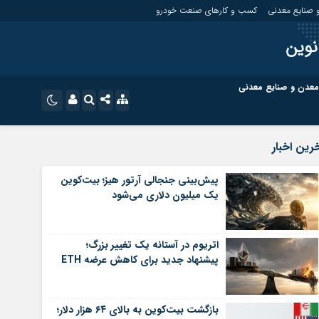
 صنایع معدنی
کسب و کارهای صنعت خودرو
نوین
معدن و صنایع معدنی
ت
کسب و کارهای بازار مالی
نام کاربری یا نشانی ایمیل
اینستاگرام
رین اخبار
تلگرام
ای صنعت خودرو
کسب و کارهای گردشگری و هنر
پیش‌بینی جنجالی آرتور هیز؛ بیت‌کوین
یک میلیون دلاری می‌شود
رمز عبور
سروش
ای گردشگری و هنر
معدن و ورزش
ایتا
اتریوم در آستانه یک تغییر بزرگ؛
مرا به خاطر بسپار
آپارات
پیشنهاد جدید برای کاهش عرضه ETH
اپلیکیشن
بازگشت بیت‌کوین به بالای ۶۴ هزار دلار؛