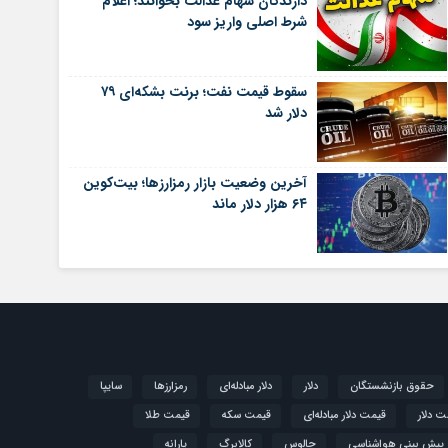
دارندگان سهام عدالت بخوانند؛ اعلام
شرط اصلی واریز سود
سقوط قیمت نفت؛ برنت بشکه‌ای ۷۹
دلار شد
آخرین وضعیت بازار رمزارزها؛ بیت‌کوین
۶۴ هزار دلار ماند
حقوق بازنشستگان
دلار
دلار مبادله‌ای
رمزارزها
سایپا
ت دلار
قیمت دلار مبادله‌ای
قیمت سکه
قیمت طلا
پیش بینی هواشناسی
چالوس
کالابرگ
یارانه