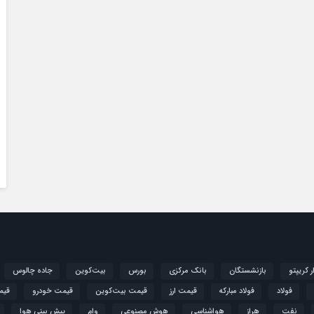
ار کریپتو
بازنشستگان
بانک مرکزی
بورس
بیت‌کوین
جاده چالوس
فولاد
فولاد مبارکه
قیمت ارز
قیمت بیت‌کوین
قیمت خودرو
قیم
نفت
هراز
هواشناسی
هوش مصنوعی
وام
پیش بینی هوا