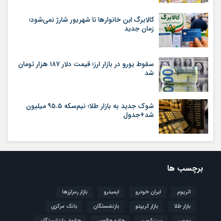
کالابرگ این خانوارها تا شهریور شارژ نمی‌شود؛
زمان جدید
سقوط یورو در بازار ارز؛ قیمت دلار ۱۸۷ هزار تومان
شد
شوک جدید به بازار طلا؛ نیم‌سکه ۹۵.۵ میلیون
شد+جدول
برچسب ها
اتریوم
ایران خودرو
ایمیدرو
بازار رمزارزها
بازار طلا
بازار کریپتو
بازنشستگان
بانک مرکزی
بورس
بیت‌کوین
جاده چالوس
حقوق بازنشستگان