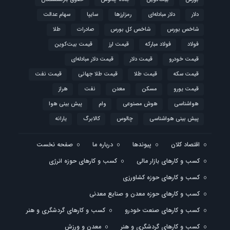
دلار
دلار مبادله‌ای
رمزارزها
سایپا
سهام عدالت
شاخص بورس
شاخص کل بورس
صادرات
طلا
فولاد
فولاد مبارکه
قیمت ارز
قیمت بیت‌کوین
قیمت خودرو
قیمت دلار
قیمت دلار مبادله‌ای
قیمت سکه
قیمت طلا
قیمت طلا جهانی
قیمت نفت
قیمت یورو
مسکن
معدن
نفت
هراز
هواشناسی
هوش مصنوعی
وام
پیش بینی هوا
پیش بینی هواشناسی
چالوس
کالابرگ
یارانه
اقتصاد کلان
پیوندها
درباره ما
صفحه نخست
کسب و کارهای بازار مالی
کسب و کارهای حوزه انرژی
کسب و کارهای حوزه کشاورزی
کسب و کارهای حوزه معدن و صنایع معدنی
کسب و کارهای صنعت خودرو
کسب و کارهای گردشگری و هنر
کسب و کارهای گردشگری و هنر
معدن و ورزش