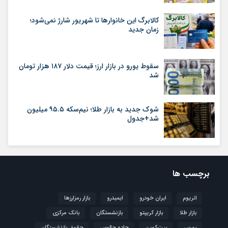
کالابرگ این خانوارها تا شهریور شارژ نمی‌شود؛
زمان جدید
سقوط یورو در بازار ارز؛ قیمت دلار ۱۸۷ هزار تومان
شد
شوک جدید به بازار طلا؛ نیم‌سکه ۹۵.۵ میلیون
شد+جدول
برچسب ها
اتریوم
ایران خودرو
ایمیدرو
بازار رمزارزها
بازار طلا
بازار کریپتو
بازنشستگان
بانک مرکزی
بورس
بیت‌کوین
جاده چالوس
حقوق بازنشستگان