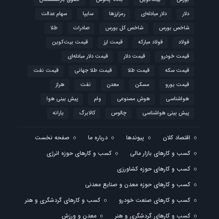
دلار
دلار مبادله‌ای
رمزارزها
سایپا
سهام عدالت
شاخص بورس
شاخص کل بورس
صادرات
طلا
فولاد
فولاد مبارکه
قیمت ارز
قیمت بیت‌کوین
قیمت خودرو
قیمت دلار
قیمت دلار مبادله‌ای
قیمت سکه
قیمت طلا
قیمت طلا جهانی
قیمت نفت
قیمت یورو
مسکن
معدن
نفت
هراز
هواشناسی
هوش مصنوعی
وام
پیش بینی هوا
پیش بینی هواشناسی
چالوس
کالابرگ
یارانه
اقتصاد کلان
پیوندها
درباره ما
صفحه نخست
کسب و کارهای بازار مالی
کسب و کارهای حوزه انرژی
کسب و کارهای حوزه کشاورزی
کسب و کارهای حوزه معدن و صنایع معدنی
کسب و کارهای صنعت خودرو
کسب و کارهای گردشگری و هنر
کسب و کارهای گردشگری و هنر
معدن و ورزش