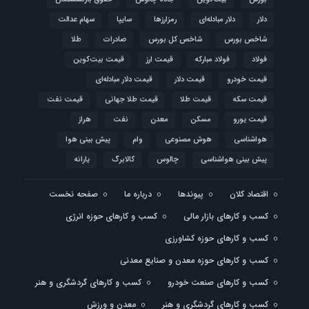
دلار
دلار مبادله‌ای
رمزارزها
سایپا
سهام عدالت
شاخص بورس
شاخص کل بورس
صادرات
طلا
فولاد
فولاد مبارکه
قیمت ارز
قیمت بیت‌کوین
قیمت خودرو
قیمت دلار
قیمت دلار مبادله‌ای
قیمت سکه
قیمت طلا
قیمت طلا جهانی
قیمت نفت
قیمت یورو
مسکن
معدن
نفت
هراز
هواشناسی
هوش مصنوعی
وام
پیش بینی هوا
پیش بینی هواشناسی
چالوس
کالابرگ
یارانه
اقتصاد کلان
پیوندها
درباره ما
صفحه نخست
کسب و کارهای بازار مالی
کسب و کارهای حوزه انرژی
کسب و کارهای حوزه کشاورزی
کسب و کارهای حوزه معدن و صنایع معدنی
کسب و کارهای صنعت خودرو
کسب و کارهای گردشگری و هنر
کسب و کارهای گردشگری و هنر
معدن و ورزش