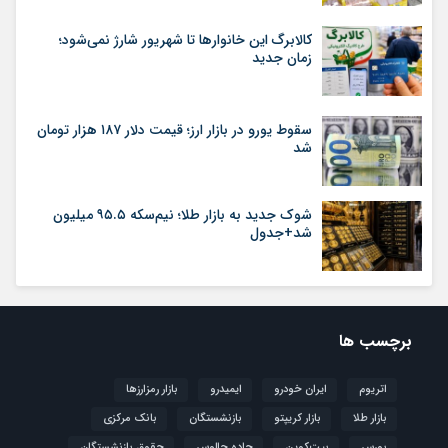
کالابرگ این خانوارها تا شهریور شارژ نمی‌شود؛
زمان جدید
سقوط یورو در بازار ارز؛ قیمت دلار ۱۸۷ هزار تومان
شد
شوک جدید به بازار طلا؛ نیم‌سکه ۹۵.۵ میلیون
شد+جدول
برچسب ها
اتریوم
ایران خودرو
ایمیدرو
بازار رمزارزها
بازار طلا
بازار کریپتو
بازنشستگان
بانک مرکزی
بورس
بیت‌کوین
جاده چالوس
حقوق بازنشستگان