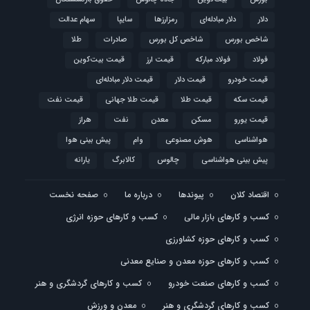
دلار
دلار مبادله‌ای
رمزارزها
سایپا
سهام عدالت
شاخص بورس
شاخص کل بورس
صادرات
طلا
فولاد
فولاد مبارکه
قیمت ارز
قیمت بیت‌کوین
قیمت خودرو
قیمت دلار
قیمت دلار مبادله‌ای
قیمت سکه
قیمت طلا
قیمت طلا جهانی
قیمت نفت
قیمت یورو
مسکن
معدن
نفت
هراز
هواشناسی
هوش مصنوعی
وام
پیش بینی هوا
پیش بینی هواشناسی
چالوس
کالابرگ
یارانه
اقتصاد کلان
پیوندها
درباره ما
صفحه نخست
کسب و کارهای بازار مالی
کسب و کارهای حوزه انرژی
کسب و کارهای حوزه کشاورزی
کسب و کارهای حوزه معدن و صنایع معدنی
کسب و کارهای صنعت خودرو
کسب و کارهای گردشگری و هنر
کسب و کارهای گردشگری و هنر
معدن و ورزش