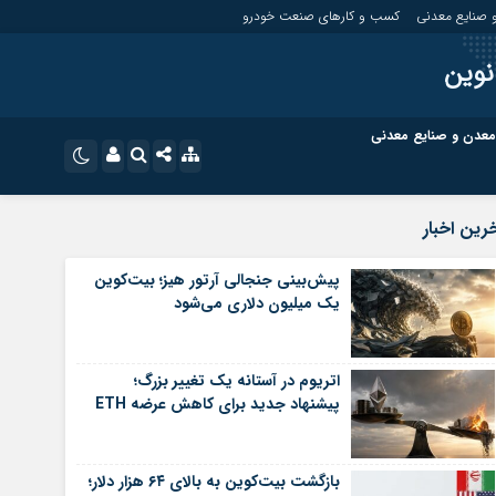
 صنایع معدنی
کسب و کارهای صنعت خودرو
نوین
معدن و صنایع معدنی
ت
کسب و کارهای بازار مالی
نام کاربری یا نشانی ایمیل
اینستاگرام
رین اخبار
تلگرام
ای صنعت خودرو
کسب و کارهای گردشگری و هنر
پیش‌بینی جنجالی آرتور هیز؛ بیت‌کوین
یک میلیون دلاری می‌شود
رمز عبور
سروش
ای گردشگری و هنر
معدن و ورزش
ایتا
اتریوم در آستانه یک تغییر بزرگ؛
مرا به خاطر بسپار
آپارات
پیشنهاد جدید برای کاهش عرضه ETH
اپلیکیشن
بازگشت بیت‌کوین به بالای ۶۴ هزار دلار؛