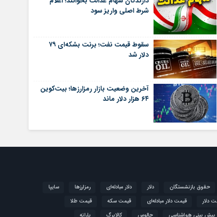
دارندگان سهام عدالت بخوانند؛ اعلام
شرط اصلی واریز سود
سقوط قیمت نفت؛ برنت بشکه‌ای ۷۹
دلار شد
آخرین وضعیت بازار رمزارزها؛ بیت‌کوین
۶۴ هزار دلار ماند
حقوق بازنشستگان
دلار
دلار مبادله‌ای
رمزارزها
سایپا
ت دلار
قیمت دلار مبادله‌ای
قیمت سکه
قیمت طلا
پیش بینی هواشناسی
چالوس
کالابرگ
یارانه