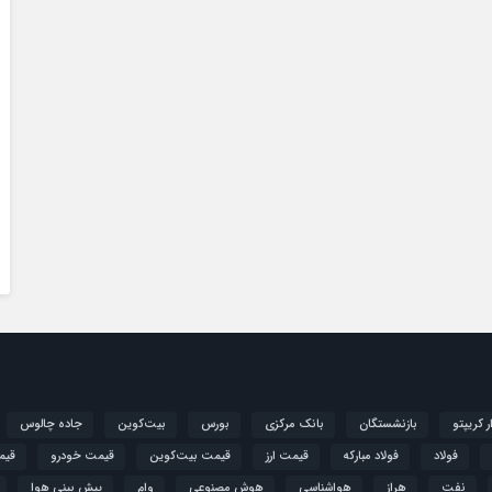
ار کریپتو
بازنشستگان
بانک مرکزی
بورس
بیت‌کوین
جاده چالوس
فولاد
فولاد مبارکه
قیمت ارز
قیمت بیت‌کوین
قیمت خودرو
قیم
نفت
هراز
هواشناسی
هوش مصنوعی
وام
پیش بینی هوا