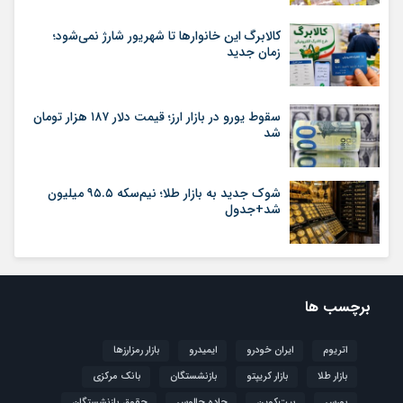
کالابرگ این خانوارها تا شهریور شارژ نمی‌شود؛
زمان جدید
سقوط یورو در بازار ارز؛ قیمت دلار ۱۸۷ هزار تومان
شد
شوک جدید به بازار طلا؛ نیم‌سکه ۹۵.۵ میلیون
شد+جدول
برچسب ها
اتریوم
ایران خودرو
ایمیدرو
بازار رمزارزها
بازار طلا
بازار کریپتو
بازنشستگان
بانک مرکزی
بورس
بیت‌کوین
جاده چالوس
حقوق بازنشستگان