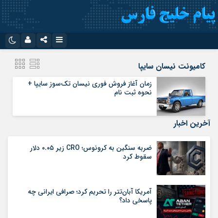
نام کاربری یا نشانی ایمیل
اینستاگرام
تلگرام
کامیونت نیسان سایپا
سروش
ایتا
زمان آغاز فروش فوری نیسان تک‌سوز سایپا +
نحوه ثبت نام
رمز عبور
آپارات
اپلیکیشن
آخرین اخبار
مرا به خاطر بسپار
ضربه سنگین به کرونوس؛ CRO زیر ۰.۰۵ دلار
سقوط کرد
آمریکا آبان‌تتر را تحریم کرد؛ صرافی ایرانی چه
پاسخی داد؟