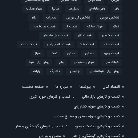
دلار
دلار مبادله‌ای
رمزارزها
سایپا
سهام عدالت
شاخص بورس
شاخص کل بورس
صادرات
طلا
فولاد
فولاد مبارکه
قیمت ارز
قیمت بیت‌کوین
قیمت خودرو
قیمت دلار
قیمت دلار مبادله‌ای
قیمت سکه
قیمت طلا
قیمت طلا جهانی
قیمت نفت
قیمت یورو
مسکن
معدن
نفت
هراز
هواشناسی
هوش مصنوعی
وام
پیش بینی هوا
پیش بینی هواشناسی
چالوس
کالابرگ
یارانه
اقتصاد کلان
پیوندها
درباره ما
صفحه نخست
کسب و کارهای بازار مالی
کسب و کارهای حوزه انرژی
کسب و کارهای حوزه کشاورزی
کسب و کارهای حوزه معدن و صنایع معدنی
کسب و کارهای صنعت خودرو
کسب و کارهای گردشگری و هنر
کسب و کارهای گردشگری و هنر
معدن و ورزش