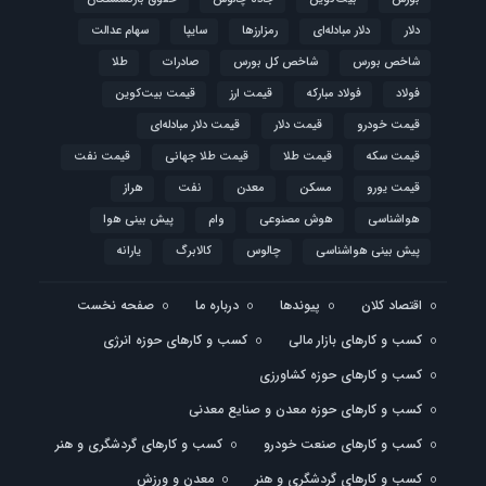
دلار
دلار مبادله‌ای
رمزارزها
سایپا
سهام عدالت
شاخص بورس
شاخص کل بورس
صادرات
طلا
فولاد
فولاد مبارکه
قیمت ارز
قیمت بیت‌کوین
قیمت خودرو
قیمت دلار
قیمت دلار مبادله‌ای
قیمت سکه
قیمت طلا
قیمت طلا جهانی
قیمت نفت
قیمت یورو
مسکن
معدن
نفت
هراز
هواشناسی
هوش مصنوعی
وام
پیش بینی هوا
پیش بینی هواشناسی
چالوس
کالابرگ
یارانه
اقتصاد کلان
پیوندها
درباره ما
صفحه نخست
کسب و کارهای بازار مالی
کسب و کارهای حوزه انرژی
کسب و کارهای حوزه کشاورزی
کسب و کارهای حوزه معدن و صنایع معدنی
کسب و کارهای صنعت خودرو
کسب و کارهای گردشگری و هنر
کسب و کارهای گردشگری و هنر
معدن و ورزش