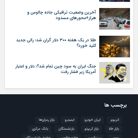
آخرین وضعیت ترافیکی جاده چالوس و
هراز+محورهای مسدود
طلا در یک هفته ۳۰۰ دلار گران شد؛ رالی جدید
کلید خورد؟
جنگ ایران به سود چین تمام شد؟؛ دلار و اعتبار
آمریکا زیر فشار رفت
برچسب ها
اتریوم
ایران خودرو
ایمیدرو
بازار رمزارزها
بازار طلا
بازار کریپتو
بازنشستگان
بانک مرکزی
بورس
بیت‌کوین
جاده چالوس
حقوق بازنشستگان