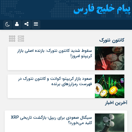
نام کاربری یا نشانی ایمیل
اینستاگرام
تلگرام
کانتون نتورک
سروش
ایتا
سقوط شدید کانتون نتورک: بازنده اصلی بازار
کریپتو امروز!
رمز عبور
آپارات
اپلیکیشن
صعود بازار کریپتو؛ کوانت و کانتون نتورک در
مرا به خاطر بسپار
فهرست رمزارزهای برنده
آخرین اخبار
سیگنال صعودی برای ریپل؛ بازگشت تاریخی XRP
کلید می‌خورد؟