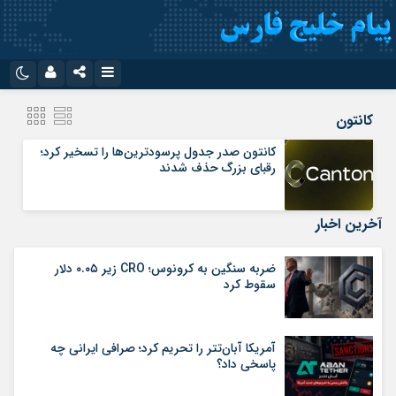
نام کاربری یا نشانی ایمیل
اینستاگرام
تلگرام
کانتون
سروش
ایتا
کانتون صدر جدول پرسودترین‌ها را تسخیر کرد؛
رقبای بزرگ حذف شدند
رمز عبور
آپارات
اپلیکیشن
آخرین اخبار
مرا به خاطر بسپار
ضربه سنگین به کرونوس؛ CRO زیر ۰.۰۵ دلار
سقوط کرد
آمریکا آبان‌تتر را تحریم کرد؛ صرافی ایرانی چه
پاسخی داد؟