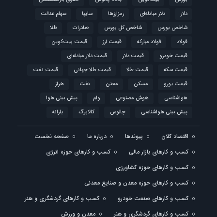
دلار
دلار مبادله‌ای
رمزارزها
سایپا
سهام عدالت
شاخص بورس
شاخص کل بورس
صادرات
طلا
فولاد
فولاد مبارکه
قیمت ارز
قیمت بیت‌کوین
قیمت خودرو
قیمت دلار
قیمت دلار مبادله‌ای
قیمت سکه
قیمت طلا
قیمت طلا جهانی
قیمت نفت
قیمت یورو
مسکن
معدن
نفت
هراز
هواشناسی
هوش مصنوعی
وام
پیش بینی هوا
پیش بینی هواشناسی
چالوس
کالابرگ
یارانه
اقتصاد کلان
پیوندها
درباره ما
صفحه نخست
کسب و کارهای بازار مالی
کسب و کارهای حوزه انرژی
کسب و کارهای حوزه کشاورزی
کسب و کارهای حوزه معدن و صنایع معدنی
کسب و کارهای صنعت خودرو
کسب و کارهای گردشگری و هنر
کسب و کارهای گردشگری و هنر
معدن و ورزش