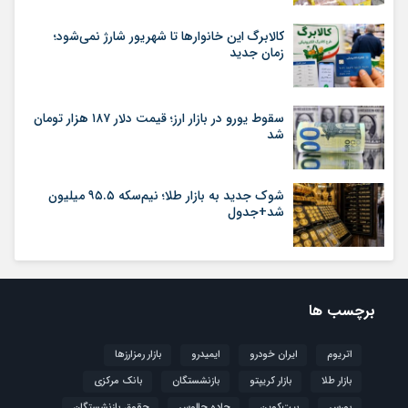
کالابرگ این خانوارها تا شهریور شارژ نمی‌شود؛
زمان جدید
سقوط یورو در بازار ارز؛ قیمت دلار ۱۸۷ هزار تومان
شد
شوک جدید به بازار طلا؛ نیم‌سکه ۹۵.۵ میلیون
شد+جدول
برچسب ها
اتریوم
ایران خودرو
ایمیدرو
بازار رمزارزها
بازار طلا
بازار کریپتو
بازنشستگان
بانک مرکزی
بورس
بیت‌کوین
جاده چالوس
حقوق بازنشستگان