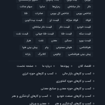
دلار
دلار مبادله‌ای
رمزارزها
سایپا
سهام عدالت
شاخص بورس
شاخص کل بورس
صادرات
طلا
فولاد
فولاد مبارکه
قیمت ارز
قیمت بیت‌کوین
قیمت خودرو
قیمت دلار
قیمت دلار مبادله‌ای
قیمت سکه
قیمت طلا
قیمت طلا جهانی
قیمت نفت
قیمت یورو
مسکن
معدن
نفت
هراز
هواشناسی
هوش مصنوعی
وام
پیش بینی هوا
پیش بینی هواشناسی
چالوس
کالابرگ
یارانه
اقتصاد کلان
پیوندها
درباره ما
صفحه نخست
کسب و کارهای بازار مالی
کسب و کارهای حوزه انرژی
کسب و کارهای حوزه کشاورزی
کسب و کارهای حوزه معدن و صنایع معدنی
کسب و کارهای صنعت خودرو
کسب و کارهای گردشگری و هنر
کسب و کارهای گردشگری و هنر
معدن و ورزش