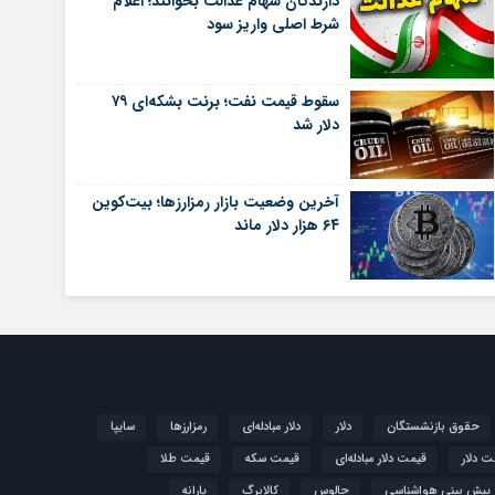
دارندگان سهام عدالت بخوانند؛ اعلام
شرط اصلی واریز سود
سقوط قیمت نفت؛ برنت بشکه‌ای ۷۹
دلار شد
آخرین وضعیت بازار رمزارزها؛ بیت‌کوین
۶۴ هزار دلار ماند
حقوق بازنشستگان
دلار
دلار مبادله‌ای
رمزارزها
سایپا
ت دلار
قیمت دلار مبادله‌ای
قیمت سکه
قیمت طلا
پیش بینی هواشناسی
چالوس
کالابرگ
یارانه