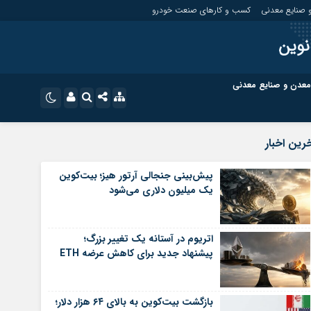
 صنایع معدنی
کسب و کارهای صنعت خودرو
نوین
معدن و صنایع معدنی
ت
کسب و کارهای بازار مالی
نام کاربری یا نشانی ایمیل
اینستاگرام
رین اخبار
تلگرام
ای صنعت خودرو
کسب و کارهای گردشگری و هنر
پیش‌بینی جنجالی آرتور هیز؛ بیت‌کوین
یک میلیون دلاری می‌شود
رمز عبور
سروش
ای گردشگری و هنر
معدن و ورزش
ایتا
اتریوم در آستانه یک تغییر بزرگ؛
مرا به خاطر بسپار
آپارات
پیشنهاد جدید برای کاهش عرضه ETH
اپلیکیشن
بازگشت بیت‌کوین به بالای ۶۴ هزار دلار؛