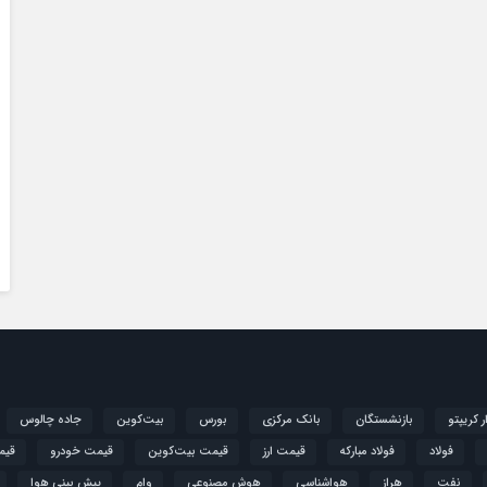
ار کریپتو
بازنشستگان
بانک مرکزی
بورس
بیت‌کوین
جاده چالوس
فولاد
فولاد مبارکه
قیمت ارز
قیمت بیت‌کوین
قیمت خودرو
قیم
نفت
هراز
هواشناسی
هوش مصنوعی
وام
پیش بینی هوا