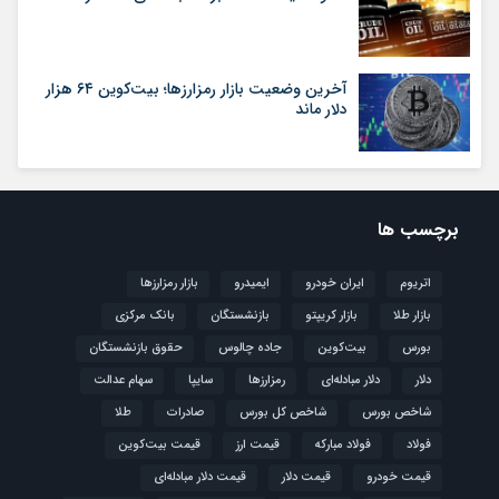
آخرین وضعیت بازار رمزارزها؛ بیت‌کوین ۶۴ هزار
دلار ماند
برچسب ها
اتریوم
ایران خودرو
ایمیدرو
بازار رمزارزها
بازار طلا
بازار کریپتو
بازنشستگان
بانک مرکزی
بورس
بیت‌کوین
جاده چالوس
حقوق بازنشستگان
دلار
دلار مبادله‌ای
رمزارزها
سایپا
سهام عدالت
شاخص بورس
شاخص کل بورس
صادرات
طلا
فولاد
فولاد مبارکه
قیمت ارز
قیمت بیت‌کوین
قیمت خودرو
قیمت دلار
قیمت دلار مبادله‌ای