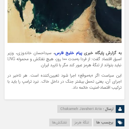
به گزارش پایگاه خبری
پیام خلیج فارس
،
سیداحسان خاندوزی، وزیر
اسبق اقتصاد گفت: از فردا‌ به‌مدت ۱۰۰ روز، هیچ نفتکش و محموله LNG
نباید بتواند از تنگۀ هرمز عبور کند مگر با تایید ایران.
این سیاست اگر «به‌موقع» اجرا شود تعیین‌کننده است. هر تاخیر در
اجرای آن، یعنی تحمل بیشتر جنگ در داخل خاک. نبرد ترامپ را باید با
ترکیب اقتصاد-امنیت خاتمه داد.
ارسال :
Chakameh Javaheri Aria
برچسب ها
تنگۀ هرمز
نفتکش‌ها