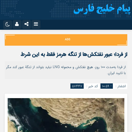
نام کاربری یا نشانی ایمیل
اینستاگرام
تلگرام
سروش
ایتا
از فردا؛ عبور نفتکش‌ها از تنگۀ هرمز فقط به این شرط
رمز عبور
آپارات
اپلیکیشن
از فردا‌ به‌مدت ۱۰۰ روز، هیچ نفتکش و محموله LNG نباید بتواند از تنگۀ عبور کند مگر
با تایید ایران.
مرا به خاطر بسپار
انتشار :
- ۱۰:۵۹
کد خبر :
۵۷۴۴۷