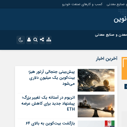
 صنایع معدنی
کسب و کارهای صنعت خودرو
نوین
معدن و صنایع معدنی
ت
کسب و کارهای بازار مالی
نام کاربری یا نشانی ایمیل
اینستاگرام
آخرین اخبار
تلگرام
ای صنعت خودرو
کسب و کارهای گردشگری و هنر
پیش‌بینی جنجالی آرتور هیز؛
بیت‌کوین یک میلیون دلاری
رمز عبور
سروش
می‌شود
ای گردشگری و هنر
معدن و ورزش
ایتا
اتریوم در آستانه یک تغییر بزرگ؛
مرا به خاطر بسپار
آپارات
پیشنهاد جدید برای کاهش عرضه
ETH
اپلیکیشن
بازگشت بیت‌کوین به بالای ۶۴