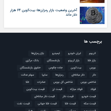
آخرین وضعیت بازار رمزارزها؛ بیت‌کوین ۶۴ هزار
دلار ماند
برچسب ها
اتریوم
ایران خودرو
ایمیدرو
بازار رمزارزها
بازار طلا
بازار کریپتو
بازنشستگان
بانک مرکزی
بورس
بیت‌کوین
جاده چالوس
حقوق بازنشستگان
دلار
دلار مبادله‌ای
رمزارزها
سایپا
سهام عدالت
شاخص بورس
شاخص کل بورس
صادرات
طلا
فولاد
فولاد مبارکه
قیمت ارز
قیمت بیت‌کوین
قیمت خودرو
قیمت دلار
قیمت دلار مبادله‌ای
قیمت سکه
قیمت طلا
قیمت طلا جهانی
قیمت نفت
قیمت یورو
مسکن
معدن
نفت
هراز