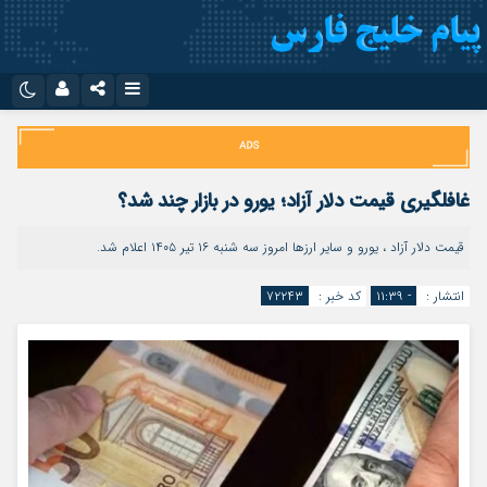
نام کاربری یا نشانی ایمیل
اینستاگرام
تلگرام
سروش
ایتا
غافلگیری قیمت دلار آزاد؛ یورو در بازار چند شد؟
رمز عبور
آپارات
اپلیکیشن
قیمت دلار آزاد ، یورو و سایر ارزها امروز سه شنبه ۱۶ تیر ۱۴۰۵ اعلام شد.
انتشار :
- ۱۱:۳۹
کد خبر :
۷۲۲۴۳
مرا به خاطر بسپار