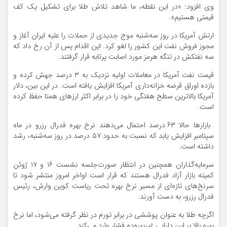
وی افزود: «در این نقطه، ما شاهد تلاش طلا برای تشکیل یک کف
قیمتی هستیم».
ارتش آمریکا در روز سه‌شنبه موج جدیدی از حملات را علیه ایران آغاز و
مجوز فروش نفت این کشور را لغو کرد. این اقدام پس از آن رخ داد که
سه نفتکش در تنگه هرمز مورد اصابت پرتابه قرار گرفتند.
قیمت نفت آمریکا در معاملات اولیه نزدیک به ۳ درصد جهش کرده و
بازده اوراق قرضه خزانه‌داری آمریکا افزایش یافته است. در این بین، دلار
آمریکا بالاترین سطح هفتگی خود را در برابر اکثر ارزهای همتا حفظ کرده
است.
بازارها حالا ۶۳ درصد احتمال می‌دهند نرخ بهره فدرال رزرو در ماه
سپتامبر افزایش یابد که نسبت به حدود ۵۷ درصد در روز سه‌شنبه، رشد
داشته است.
سرمایه‌گذاران همچنین در انتظار صورت‌جلسه نشست ۱۶ و ۱۷ ژوئن
کمیته بازار آزاد فدرال هستند که قرار است اواخر امروز منتشر شود تا
سرنخ‌های تازه‌ای از مسیر نرخ بهره تحت ریاست کوین وارش، رئیس
فدرال رزرو، به دست آورند.
اگرچه طلا به عنوان پوششی در برابر تورم در نظر گرفته می‌شود، اما نرخ
بهره بالا بر این دارایی غیربهره‌ده فشار وارد می‌کند.