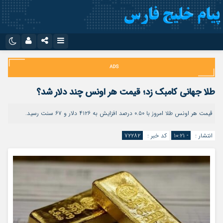
نام کاربری یا نشانی ایمیل
اینستاگرام
تلگرام
سروش
ایتا
طلا جهانی کامبک زد؛ قیمت هر اونس چند دلار شد؟
رمز عبور
آپارات
اپلیکیشن
قیمت هر اونس طلا امروز با ۰.۵۰ درصد افزایش به ۴۱۲۶ دلار و ۶۷ سنت رسید.
انتشار :
- ۱۰:۲۱
کد خبر :
۷۲۲۸۲
مرا به خاطر بسپار