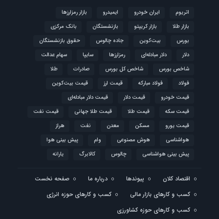
اتریوم
ایران خودرو
ایمیدرو
بازار رمزارزها
بازار طلا
بازار کریپتو
بازنشستگان
بانک مرکزی
بورس
بیت‌کوین
جاده چالوس
حقوق بازنشستگان
دلار
دلار مبادله‌ای
رمزارزها
سایپا
سهام عدالت
شاخص بورس
شاخص کل بورس
صادرات
طلا
فولاد
فولاد مبارکه
قیمت ارز
قیمت بیت‌کوین
قیمت خودرو
قیمت دلار
قیمت دلار مبادله‌ای
قیمت سکه
قیمت طلا
قیمت طلا جهانی
قیمت نفت
قیمت یورو
مسکن
معدن
نفت
هراز
هواشناسی
هوش مصنوعی
وام
پیش بینی هوا
پیش بینی هواشناسی
چالوس
کالابرگ
یارانه
اقتصاد کلان
پیوندها
درباره ما
صفحه نخست
کسب و کارهای بازار مالی
کسب و کارهای حوزه انرژی
کسب و کارهای حوزه کشاورزی