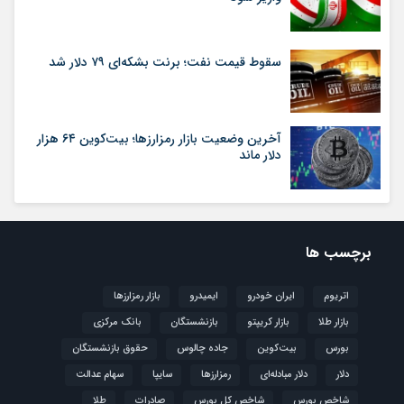
سقوط قیمت نفت؛ برنت بشکه‌ای ۷۹ دلار شد
آخرین وضعیت بازار رمزارزها؛ بیت‌کوین ۶۴ هزار
دلار ماند
برچسب ها
اتریوم
ایران خودرو
ایمیدرو
بازار رمزارزها
بازار طلا
بازار کریپتو
بازنشستگان
بانک مرکزی
بورس
بیت‌کوین
جاده چالوس
حقوق بازنشستگان
دلار
دلار مبادله‌ای
رمزارزها
سایپا
سهام عدالت
شاخص بورس
شاخص کل بورس
صادرات
طلا