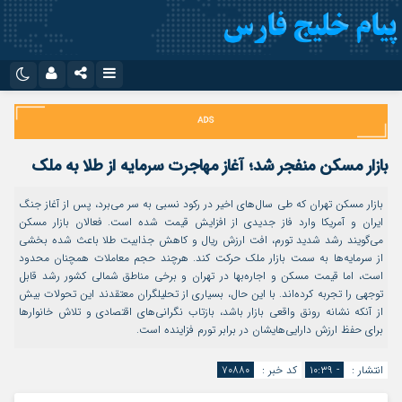
نام کاربری یا نشانی ایمیل
اینستاگرام
تلگرام
سروش
ایتا
بازار مسکن منفجر شد؛ آغاز مهاجرت سرمایه از طلا به ملک
رمز عبور
آپارات
اپلیکیشن
بازار مسکن تهران که طی سال‌های اخیر در رکود نسبی به سر می‌برد، پس از آغاز جنگ
ایران و آمریکا وارد فاز جدیدی از افزایش قیمت شده است. فعالان بازار مسکن
می‌گویند رشد شدید تورم، افت ارزش ریال و کاهش جذابیت طلا باعث شده بخشی
مرا به خاطر بسپار
از سرمایه‌ها به سمت بازار ملک حرکت کند. هرچند حجم معاملات همچنان محدود
است، اما قیمت مسکن و اجاره‌بها در تهران و برخی مناطق شمالی کشور رشد قابل
توجهی را تجربه کرده‌اند. با این حال، بسیاری از تحلیلگران معتقدند این تحولات بیش
از آنکه نشانه رونق واقعی بازار باشد، بازتاب نگرانی‌های اقتصادی و تلاش خانوارها
برای حفظ ارزش دارایی‌هایشان در برابر تورم فزاینده است.
انتشار :
- ۱۰:۳۹
کد خبر :
۷۰۸۸۰