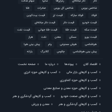
دلار
دلار مبادله‌ای
رمزارزها
سایپا
سهام عدالت
شاخص بورس
شاخص کل بورس
صادرات
طلا
فولاد
فولاد مبارکه
قیمت ارز
قیمت بیت‌کوین
قیمت خودرو
قیمت دلار
قیمت دلار مبادله‌ای
قیمت سکه
قیمت طلا
قیمت طلا جهانی
قیمت نفت
قیمت یورو
مسکن
معدن
نفت
هراز
هواشناسی
هوش مصنوعی
وام
پیش بینی هوا
پیش بینی هواشناسی
چالوس
کالابرگ
یارانه
اقتصاد کلان
پیوندها
درباره ما
صفحه نخست
کسب و کارهای بازار مالی
کسب و کارهای حوزه انرژی
کسب و کارهای حوزه کشاورزی
کسب و کارهای حوزه معدن و صنایع معدنی
کسب و کارهای صنعت خودرو
کسب و کارهای گردشگری و هنر
کسب و کارهای گردشگری و هنر
معدن و ورزش